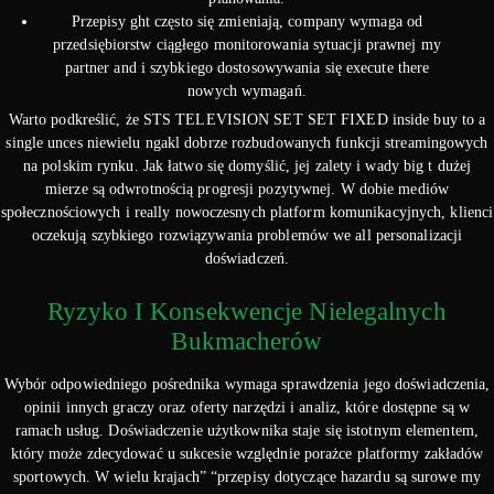
Przepisy ght często się zmieniają, company wymaga od
przedsiębiorstw ciągłego monitorowania sytuacji prawnej my
partner and i szybkiego dostosowywania się execute there
nowych wymagań.
Warto podkreślić, że STS TELEVISION SET SET FIXED inside buy to a
single unces niewielu ngakl dobrze rozbudowanych funkcji streamingowych
na polskim rynku. Jak łatwo się domyślić, jej zalety i wady big t dużej
mierze są odwrotnością progresji pozytywnej. W dobie mediów
społecznościowych i really nowoczesnych platform komunikacyjnych, klienci
oczekują szybkiego rozwiązywania problemów we all personalizacji
doświadczeń.
Ryzyko I Konsekwencje Nielegalnych
Bukmacherów
Wybór odpowiedniego pośrednika wymaga sprawdzenia jego doświadczenia,
opinii innych graczy oraz oferty narzędzi i analiz, które dostępne są w
ramach usług. Doświadczenie użytkownika staje się istotnym elementem,
który może zdecydować u sukcesie względnie porażce platformy zakładów
sportowych. W wielu krajach” “przepisy dotyczące hazardu są surowe my