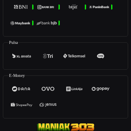
Pulsa
E-Money