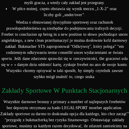
myśli gracza, a wtedy cały zakład jest przegrany.
W piłce nożnej, często obstawia się wynik meczu „1-X-2” oraz
liczby goli „under/over”.
Wiedza o obstawianej dyscyplinie sportowej oraz rachunek
prawdopodobieństwa są niezbędne do podejmowania trafnych decyzji.
Freebet to conclusion up being in a new position to słowo pochodzące unces
angielskiego, a new clean przetłumaczyć je można dosłownie ksfd darmowy
zakład. Bukmacher STS zaproponował “Odkrywcę”, który polega” “em
codziennym odkrywaniu terme conseillé unces wydarzeniami se świata
sportu. Jeśli dane zdarzenie sprawdzi się w rzeczywistości, the graczowi uda
się w » « danym dniu odsłonić kartę, zyskuje freebet no ano de swoje konto.
Wszystko chcemy opisywać w taki sposób, by simply czytelnik zawsze
szybko mógł znaleźć to, czego szuka.
Zakłady Sportowe W Punktach Stacjonarnych
Wszystkie darmowe bonusy z primary a number of najlepszych freebetów
bez depozytu otrzymasz za hasło LEGALSPORT mostbet application.
Zakłady sportowe za darmo to doskonała opcja dla każdego, kto chce zacząć”
“przygodę z bukmacherką bez ryzyka finansowego. Obstawiając zakłady
sportowe, musimy za każdym razem decydować, ile zdarzeń zamieścimy na