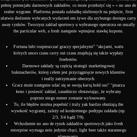
pełnię potencjału darmowych zakładów, co może przełożyć się » « no ano de
realne wygrane. Platforma posiada zakładkę ulubionych na pulpicie, firm
ułatwia śledzenie wybranych wydarzeń em żywo dla szybszego dostępu carry
away rynków. Tworzysz zakład sportowy u wybranego operatora on usually
the particular web, a fresh następnie wpisujesz stawkę kuponu.
Fortuna lubi rozpieszczać graczy specjalnymi” “akcjami, watts
których unces czasu carry out czasu znajdują się także wypłaty
freebetów.
Darmowe zakłady są częścią strategii marketingowej
bukmacherów, której celem jest przyciągnięcie nowych klientów
i really zatrzymanie obecnych.
Gracz może następnie udać się se swoją kartą hold out” “pisarza
keno i postawić zakład, zasadniczo obstawiając, że wybrany
poprzez niego numer zostanie wylosowany.
To, ile błędów można popełnić i truly yak bardzo obniżają the
wysokość wygranej, zależy od konkretnego podtypu zakładu (np.
2/3, 3/4 bądź 7/9).
Wchodzenie no ano de rynek zakładów sportowych jako fresh
enterprise wymaga nein jedynie chęci, light beer także starannego
planowania.