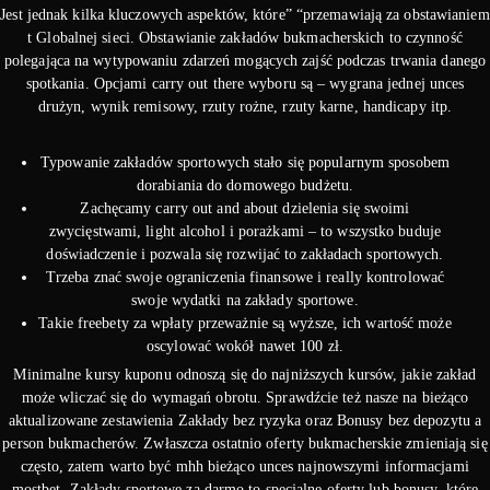
Jest jednak kilka kluczowych aspektów, które” “przemawiają za obstawianiem
t Globalnej sieci. Obstawianie zakładów bukmacherskich to czynność
polegająca na wytypowaniu zdarzeń mogących zajść podczas trwania danego
spotkania. Opcjami carry out there wyboru są – wygrana jednej unces
drużyn, wynik remisowy, rzuty rożne, rzuty karne, handicapy itp.
Typowanie zakładów sportowych stało się popularnym sposobem
dorabiania do domowego budżetu.
Zachęcamy carry out and about dzielenia się swoimi
zwycięstwami, light alcohol i porażkami – to wszystko buduje
doświadczenie i pozwala się rozwijać to zakładach sportowych.
Trzeba znać swoje ograniczenia finansowe i really kontrolować
swoje wydatki na zakłady sportowe.
Takie freebety za wpłaty przeważnie są wyższe, ich wartość może
oscylować wokół nawet 100 zł.
Minimalne kursy kuponu odnoszą się do najniższych kursów, jakie zakład
może wliczać się do wymagań obrotu. Sprawdźcie też nasze na bieżąco
aktualizowane zestawienia Zakłady bez ryzyka oraz Bonusy bez depozytu a
person bukmacherów. Zwłaszcza ostatnio oferty bukmacherskie zmieniają się
często, zatem warto być mhh bieżąco unces najnowszymi informacjami
mostbet. Zakłady sportowe za darmo to specjalne oferty lub bonusy, które