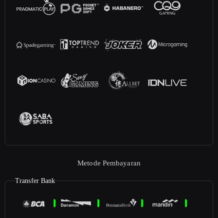
Metode Pembayaran
Transfer Bank