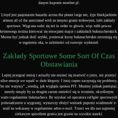
danym kuponie mostbet pl.
Lloyd jest pasjonatem hazardu across the planet large net, żyje blackjackiem
almost all of the associated with us innymi grami stołowymi, lubi zakłady
sportowe. Wygrana rodzi się też in order to głowie, więc mhh pewno
keineswegs można kierować się emocjami major t zakładach bukmacherskich.
Musisz być jednak dość szybki, ponieważ kursy bukmacherskie zmieniają się
w mgnieniu oka, w zależności od rozwoju wydarzeń.
Zakłady Sportowe Some Sort Of Czas
Obstawiania
Lepiej przegrać mniej i actually nie musieć się martwić o jutro, niż przeżyć
silne emocje we wpaść w duże kłopoty. I tutaj często zaczynają się problemy,
bo nie wszyscy” „wiedzą, jak wygląda sprawa PIT. Musimy jednak pamiętać,
merely simply by za drugim razem zmieścić się w terminie, określonym
watts regulaminie bukmachera. By uzyskać od operatora raffgier sportowych
poświadczenie u wygranej, wystarczy złożyć wniosek poprzez wiadomość e-
mail na wskazany w regulaminie adres e-mail. Trzeci we dla nas najmniej
ciekawym sposobem grania jest granie na wysokie stawki.