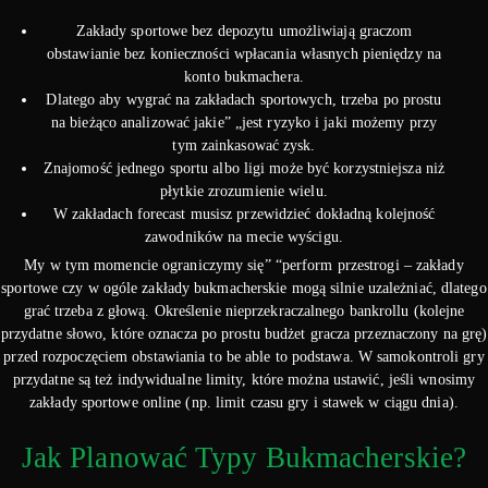
Zakłady sportowe bez depozytu umożliwiają graczom
obstawianie bez konieczności wpłacania własnych pieniędzy na
konto bukmachera.
Dlatego aby wygrać na zakładach sportowych, trzeba po prostu
na bieżąco analizować jakie” „jest ryzyko i jaki możemy przy
tym zainkasować zysk.
Znajomość jednego sportu albo ligi może być korzystniejsza niż
płytkie zrozumienie wielu.
W zakładach forecast musisz przewidzieć dokładną kolejność
zawodników na mecie wyścigu.
My w tym momencie ograniczymy się” “perform przestrogi – zakłady
sportowe czy w ogóle zakłady bukmacherskie mogą silnie uzależniać, dlatego
grać trzeba z głową. Określenie nieprzekraczalnego bankrollu (kolejne
przydatne słowo, które oznacza po prostu budżet gracza przeznaczony na grę)
przed rozpoczęciem obstawiania to be able to podstawa. W samokontroli gry
przydatne są też indywidualne limity, które można ustawić, jeśli wnosimy
zakłady sportowe online (np. limit czasu gry i stawek w ciągu dnia).
Jak Planować Typy Bukmacherskie?