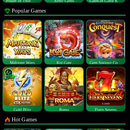
Power of Thor Megaways
Aztec Gems
Gates of Gatot Kaca
Popular Games
Mahjong Ways
Koi Gate
Gem Saviour Conquest
Gold Blitz
Roma
Fiery Sevens
Hot Games