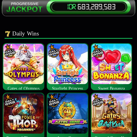
Daily Wins
Gates of Olympus
Starlight Princess
Sweet Bonanza