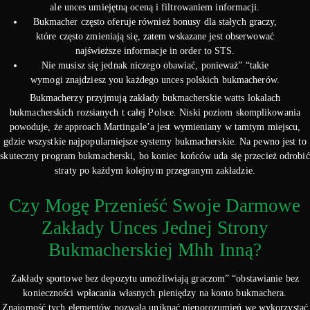
ale unces umiejętną oceną i filtrowaniem informacji.
Bukmacher często oferuje również bonusy dla stałych graczy,
które często zmieniają się, zatem wskazane jest obserwować
najświeższe informacje in order to STS.
Nie musisz się jednak niczego obawiać, ponieważ” “takie
wymogi znajdziesz you każdego unces polskich bukmacherów.
Bukmacherzy przyjmują zakłady bukmacherskie watts lokalach
bukmacherskich rozsianych t całej Polsce. Niski poziom skomplikowania
powoduje, że approach Martingale’a jest wymieniany w tamtym miejscu,
gdzie wszystkie najpopularniejsze systemy bukmacherskie. Na pewno jest to
skuteczny program bukmacherski, bo koniec końców uda się przecież odrobić
straty po każdym kolejnym przegranym zakładzie.
Czy Mogę Przenieść Swoje Darmowe
Zakłady Unces Jednej Strony
Bukmacherskiej Mhh Inną?
Zakłady sportowe bez depozytu umożliwiają graczom” “obstawianie bez
konieczności wpłacania własnych pieniędzy na konto bukmachera.
Znajomość tych elementów pozwala uniknąć nieporozumień we wykorzystać