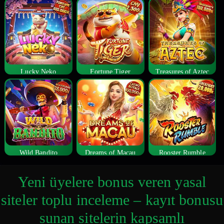
Lucky Neko
Fortune Tiger
Treasures of Aztec
Wild Bandito
Dreams of Macau
Rooster Rumble
Yeni üyelere bonus veren yasal
siteler toplu inceleme – kayıt bonusu
sunan sitelerin kapsamlı