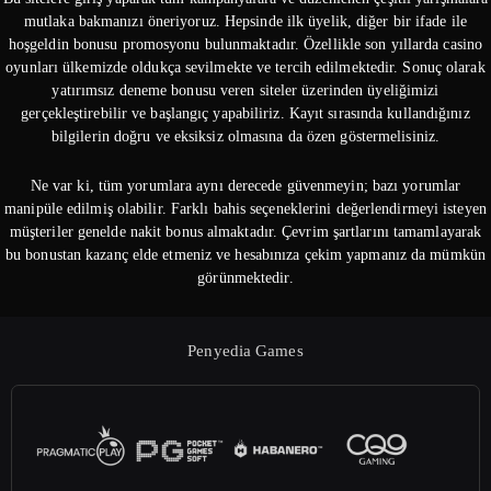
mutlaka bakmanızı öneriyoruz. Hepsinde ilk üyelik, diğer bir ifade ile
hoşgeldin bonusu promosyonu bulunmaktadır. Özellikle son yıllarda casino
oyunları ülkemizde oldukça sevilmekte ve tercih edilmektedir. Sonuç olarak
yatırımsız deneme bonusu veren siteler üzerinden üyeliğimizi
gerçekleştirebilir ve başlangıç yapabiliriz. Kayıt sırasında kullandığınız
bilgilerin doğru ve eksiksiz olmasına da özen göstermelisiniz.
Ne var ki, tüm yorumlara aynı derecede güvenmeyin; bazı yorumlar
manipüle edilmiş olabilir. Farklı bahis seçeneklerini değerlendirmeyi isteyen
müşteriler genelde nakit bonus almaktadır. Çevrim şartlarını tamamlayarak
bu bonustan kazanç elde etmeniz ve hesabınıza çekim yapmanız da mümkün
görünmektedir.
Penyedia Games