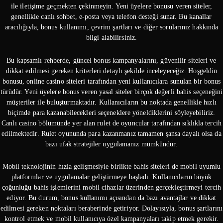
ile iletişime geçmekten çekinmeyin. Yeni üyelere bonusu veren siteler,
genellikle canlı sohbet, e-posta veya telefon desteği sunar. Bu kanallar
aracılığıyla, bonus kullanımı, çevrim şartları ve diğer sorularınız hakkında
bilgi alabilirsiniz.
Bu kapsamlı rehberde, güncel bonus kampanyalarını, güvenilir siteleri ve
dikkat edilmesi gereken kriterleri detaylı şekilde inceleyeceğiz. Hoşgeldin
bonusu, online casino siteleri tarafından yeni kullanıcılara sunulan bir bonus
türüdür. Yeni üyelere bonus veren yasal siteler birçok değerli bahis seçeneğini
müşteriler ile buluşturmaktadır. Kullanıcıların bu noktada genellikle hızlı
biçimde para kazanabilecekleri seçeneklere yöneldiklerini söyleyebiliriz.
Canlı casino bölümünde yer alan rulet de oyuncular tarafından sıklıkla tercih
edilmektedir. Rulet oyununda para kazanmanız tamamen şansa dayalı olsa da
bazı ufak stratejiler uygulamanız mümkündür.
Mobil teknolojinin hızla gelişmesiyle birlikte bahis siteleri de mobil uyumlu
platformlar ve uygulamalar geliştirmeye başladı. Kullanıcıların büyük
çoğunluğu bahis işlemlerini mobil cihazlar üzerinden gerçekleştirmeyi tercih
ediyor. Bu durum, bonus kullanımı açısından da bazı avantajlar ve dikkat
edilmesi gereken noktaları beraberinde getiriyor. Dolayısıyla, bonus şartlarını
kontrol etmek ve mobil kullanıcıya özel kampanyaları takip etmek gerekir.