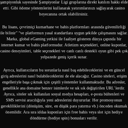
şampiyonluk sayesinde Şampiyonlar Ligi gruplarına direkt katılım hakkı elde
etti. Gibi ödeme yöntemlerini kullanarak yatırımlarınızı sağlayarak casino
heyecanına ortak olabilirsiniz.
Bu lisans, çevrimiçi kumarhane ve bahis platformları arasında güvenilirliği
ile bilinir” “ve platformun yasal standartlara uygun şekilde çalışmasını sağlar.
Marka, global eGaming yetkisi ile faaliyet gösteren dünya çapında bir
internet kumar ve bahis platformudur. Atletizm seçenekleri, online kuponlar,
casino deneyimleri, table seçenekleri ve canlı canlı destekli oyun gibi pek çok
yelpazede geniş içerik sunar.
Ayrıca, kullanıcıların bu sorunlarla nasıl baş edebileceklerini ve en güncel
giriş adreslerini nasıl bulabileceklerini de ele alacağız. Casino siteleri, erişim
engelleriyle başa çıkmak için çeşitli yöntemler kullanmaktadır. Bu adresler,
genellikle ana domaine benzer isimlerde ve sık sık değiştirilen URL’lerdir.
Ayrıca, siteler sık kullanılan sosyal medya hesapları, e-posta bültenleri ve
SMS servisi aracılığıyla yeni adreslerini duyururlar. Her promosyonun
gerekliliklerini (dönüşüm, süre, en düşük para yatırma vb.) önceden okumak
önemlidir. Ara sıra iddaa kuponları için free bahis veya slot için hediye
döndürme (hediye spin) bonusları verilir.