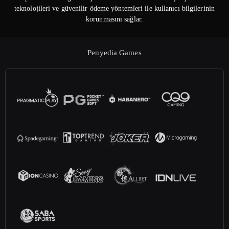
teknolojileri ve güvenilir ödeme yöntemleri ile kullanıcı bilgilerinin
korunmasını sağlar.
Penyedia Games