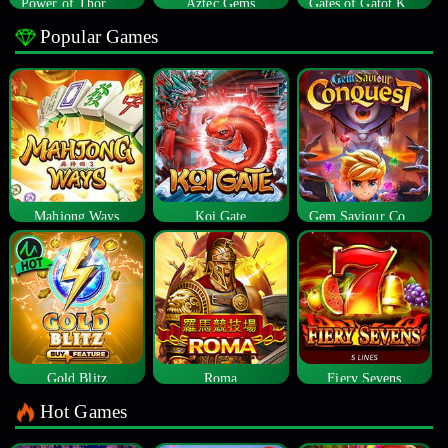
Power of Thor Megaways
Aztec Gems
Gates of Gatot Kaca
Popular Games
Mahjong Ways
Koi Gate
Gem Saviour Conquest
Gold Blitz
Roma
Fiery Sevens
Hot Games