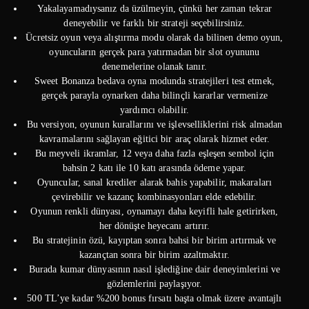
Yakalayamadıysanız da üzülmeyin, çünkü her zaman tekrar
deneyebilir ve farklı bir strateji seçebilirsiniz.
Ücretsiz oyun veya alıştırma modu olarak da bilinen demo oyun,
oyuncuların gerçek para yatırmadan bir slot oyununu
denemelerine olanak tanır.
Sweet Bonanza bedava oyna modunda stratejileri test etmek,
gerçek parayla oynarken daha bilinçli kararlar vermenize
yardımcı olabilir.
Bu versiyon, oyunun kurallarını ve işlevselliklerini risk almadan
kavramalarını sağlayan eğitici bir araç olarak hizmet eder.
Bu meyveli ikramlar, 12 veya daha fazla eşleşen sembol için
bahsin 2 katı ile 10 katı arasında ödeme yapar.
Oyuncular, sanal krediler alarak bahis yapabilir, makaraları
çevirebilir ve kazanç kombinasyonları elde edebilir.
Oyunun renkli dünyası, oynamayı daha keyifli hale getirirken,
her dönüşte heyecanı artırır.
Bu stratejinin özü, kayıptan sonra bahsi bir birim artırmak ve
kazançtan sonra bir birim azaltmaktır.
Burada kumar dünyasının nasıl işlediğine dair deneyimlerini ve
gözlemlerini paylaşıyor.
500 TL’ye kadar %200 bonus fırsatı başta olmak üzere avantajlı