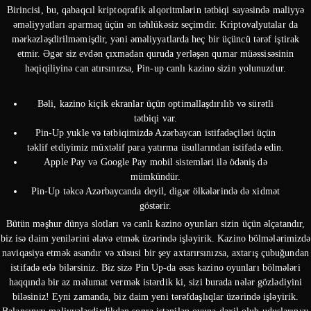
Birincisi, bu, qabaqcıl kriptoqrafik alqoritmlərin tətbiqi sayəsində maliyyə
əməliyyatları aparmaq üçün ən təhlükəsiz seçimdir. Kriptovalyutalar da
mərkəzləşdirilməmişdir, yəni əməliyyatlarda heç bir üçüncü tərəf iştirak
etmir. Əgər siz evdən çıxmadan quruda yerləşən qumar müəssisəsinin
həqiqiliyinə can atırsınızsa, Pin-up canlı kazino sizin yolunuzdur.
Bəli, kazino kiçik ekranlar üçün optimallaşdırılıb və sürətli
tətbiqi var.
Pin-Up yukle və tətbiqimizdə Azərbaycan istifadəçiləri üçün
təklif etdiyimiz müxtəlif para yatırma üsullarından istifadə edin.
Apple Pay və Google Pay mobil sistemləri ilə ödəniş də
mümkündür.
Pin-Up təkcə Azərbaycanda deyil, digər ölkələrində də xidmət
göstərir.
Bütün məşhur dünya slotları və canlı kazino oyunları sizin üçün əlçatandır,
biz isə daim yenilərini əlavə etmək üzərində işləyirik. Kazino bölmələrimizdə
naviqasiya etmək asandır və xüsusi bir şey axtarırsınızsa, axtarış çubuğundan
istifadə edə bilərsiniz. Biz sizə Pin Up-da əsas kazino oyunları bölmələri
haqqında bir az məlumat vermək istərdik ki, sizi burada nələr gözlədiyini
biləsiniz! Eyni zamanda, biz daim yeni tərəfdaşlıqlar üzərində işləyirik.