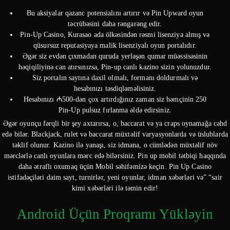
Bu aksiyalar qazanc potensialını artırır və Pin Upward oyun
təcrübəsini daha rəngarəng edir.
Pin-Up Casino, Kurasao ada ölkəsindən rəsmi lisenziya almış və
qüsursuz reputasiyaya malik lisenziyalı oyun portalıdır.
Əgər siz evdən çıxmadan quruda yerləşən qumar müəssisəsinin
həqiqiliyinə can atırsınızsa, Pin-up canlı kazino sizin yolunuzdur.
Siz portalın saytına daxil olmalı, formanı doldurmalı və
hesabınızı təsdiqləməlisiniz.
Hesabınızı ₼500-dən çox artırdığınız zaman siz həmçinin 250
Pin-Up pulsuz fırlanma əldə edirsiniz.
Əgər oyunçu fərqli bir şey axtarırsa, o, baccarat və ya craps oynamağa cəhd
edə bilər. Blackjack, rulet və baccarat müxtəlif varyasyonlarda və üslublarda
təklif olunur. Kazino ilə yanaşı, siz idmana, o cümlədən müxtəlif növ
mərclərlə canlı oyunlara mərc edə bilərsiniz. Pin up mobil tətbiqi haqqında
daha ətraflı oxumaq üçün Mobil səhifəmizə keçin. Pin Up Casino
istifadəçiləri daim sayt, turnirlər, yeni oyunlar, idman xəbərləri və” “sair
kimi xəbərləri ilə təmin edir!
Android Üçün Proqramı Yükləyin