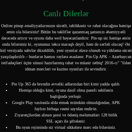
Canlı Dilerlər
Online pinup əməliyyatlarınızın sürətli, təhlükəsiz və rahat olacağına həmişə
əmin ola bilərsiniz! Bütün bu təkliflər qazanmaq şansınızı əhəmiyyətli
dərəcədə artırır və oyunu daha weil həyəcanlandırır. Pin-up siz həmişə əmin
onda bilərsiniz ki, oyununuz təkcə maraqlı deyil, həm də sərfəli olacaq! Ən
kid versiyada səhvlər düzəldilib, yeni oyunlar əlavə olunub və yükləmə sürəti
yaxşılaşdırılıb – bunların hamısı rəylərə əsaslanır. Pin-Up APK – Azərbaycan
istifadəçiləri üçün xüsusi hazırlanmış rahat və müasir tətbiq! 2016-cı” “ildən
idman mərcləri və kazino oyunları ilə sevindirir.
Pin Up 365 də brendin əvvəlki adlarından biri kimi yadda qalıb.
Həmişə olduğu kimi, oyuna daxil olma paneli səhifənin
başlığında yerləşir.
Google Play vasitəsilə əldə etmək mümkün olmadığından, APK
faylını birbaşa rəsmi saytdan endirin.
Ziyarətçilərdən alınan şəxsi və ödəniş məlumatları 128 bitlik
SSL açarı ilə şifrələnir.
Bu oyun rejimində siz virtual sikkələrə mərc edə bilərsiniz.