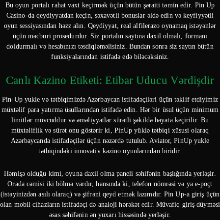
Bu oyun portalı rahat vaxt keçirmək üçün bütün şəraiti təmin edir. Pin Up
Casino-da qeydiyyatdan keçin, səxavətli bonuslar əldə edin və keyfiyyətli
oyun sessiyasından həzz alın. Qeydiyyat, real alfilerazo oynamaq istəyənlər
üçün məcburi prosedurdur. Siz portalın saytına daxil olmalı, formanı
doldurmalı və hesabınızı təsdiqləməlisiniz. Bundan sonra siz saytın bütün
funksiyalarından istifadə edə biləcəksiniz.
Canlı Kazino Etiketi: Etibar Uducu Vərdişdir
Pin-Up yukle və tətbiqimizdə Azərbaycan istifadəçiləri üçün təklif etdiyimiz
müxtəlif para yatırma üsullarından istifadə edin. Hər bir üsul üçün minimum
limitlər mövcuddur və əməliyyatlar sürətli şəkildə həyata keçirilir. Bu
müxtəliflik və sürət onu göstərir ki, PinUp yüklə tətbiqi xüsusi olaraq
Azərbaycanda istifadəçilər üçün nəzərdə tutulub. Aviator, PinUp yukle
tətbiqindəki innovativ kazino oyunlarından biridir.
Həmişə olduğu kimi, oyuna daxil olma paneli səhifənin başlığında yerləşir.
Orada cəmisi iki bölmə vardır, hansında ki, telefon nömrəsi və ya e-poçt
(istəyinizdən asılı olaraq) və şifrəni qeyd etmək lazımdır. Pin Up-a giriş üçün
olan mobil cihazların istifadəçi də analoji hərəkət edir. Müvafiq giriş düyməsi
əsas səhifənin ən yuxarı hissəsində yerləşir.