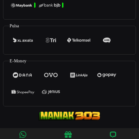
Pulsa
E-Money
©2023
Maniak303
. All rights reserved | 18+