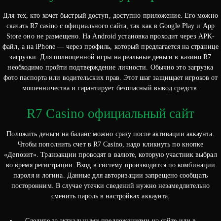
Для тех, кто хочет быстрый доступ, доступно приложение. Его можно
скачать R7 casino с официального сайта, так как в Google Play и App
Store оно не размещено. На Android установка проходит через APK-
файл, а на iPhone — через профиль, который предлагается на странице
загрузки. Для полноценной игры на реальные деньги в казино R7
необходимо пройти подтверждение личности. Обычно это загрузка
фото паспорта или водительских прав. Этот шаг защищает игроков от
мошенничества и гарантирует безопасный вывод средств.
R7 Casino официальный сайт
Положить деньги на баланс можно сразу после активации аккаунта.
Чтобы пополнить счет в R7 Casino, надо кликнуть по кнопке
«Депозит». Транзакции проводят в валюте, которую участник выбрал
во время регистрации. Вход в систему производится по комбинации
пароля и логина. Данные для авторизации запрещено сообщать
посторонним. В случае утечки сведений нужно незамедлительно
сменить пароль в настройках аккаунта.
Следите за актуальными предложениями на сайте или в