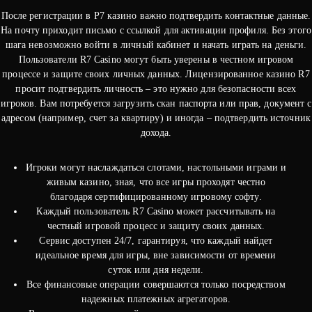
После регистрации в Р7 казино важно подтвердить контактные данные.
На почту приходит письмо с ссылкой для активации профиля. Без этого
шага невозможно войти в личный кабинет и начать играть на деньги.
Пользователи R7 Casino могут быть уверены в честном игровом
процессе и защите своих личных данных. Лицензированное казино R7
просит подтвердить личность – это нужно для безопасности всех
игроков. Вам потребуется загрузить скан паспорта или прав, документ с
адресом (например, счет за квартиру) и иногда – подтвердить источник
дохода.
Игроки могут наслаждаться слотами, настольными играми и
живым казино, зная, что все игры проходят честно
благодаря сертифицированному игровому софту.
Каждый пользователь R7 Casino может рассчитывать на
честный игровой процесс и защиту своих данных.
Сервис доступен 24/7, гарантируя, что каждый найдет
идеальное время для игры, вне зависимости от времени
суток или дня недели.
Все финансовые операции совершаются только посредством
надежных платежных агрегаторов.