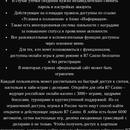
В случае утечки сведений нужно незамедлительно сменить
пароль в настройках аккаунта.
Действующие на площадке правила доступны по ссылке
«Условия и положения» в блоке «Информация».
Также есть многоуровневая система лояльности с наградами
за повышение статуса и проявление активности.
Все развлекательные и вспомогательные функции доступны
через основное меню.
Для тех, кто хочет познакомиться с функционалом,
доступны онлайн игры в демо режиме в R7 Casino бесплатно
и без регистрации.
В некоторых странах официальный сайт может быть
ограничен.
Каждый пользователь может рассчитывать на быстрый доступ к слотам,
настолкам и лайв-играм с дилерами. Откройте для себя R7 Casino –
ведущее российское онлайн-казино с 3000+ играми, щедрыми
бонусами, турнирами и круглосуточной поддержкой. Из-за
ограничений доступа, игроки в России часто ищут способ найти
открытое и действующее зеркало R7 Casino. В лобби есть более 6000
автоматов, сотни настольных игр, десятки ежедневных трансляций с
дилерами и не только. Чтобы получить доступ к азартным