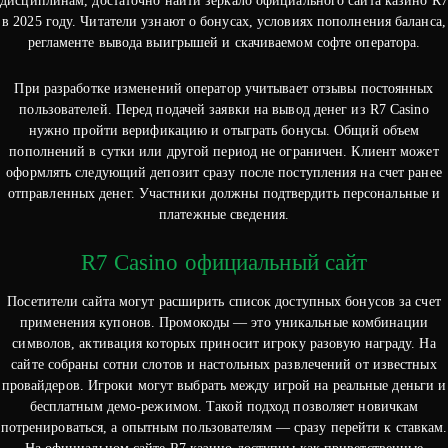
дисциплинам, достаточно найти зеркало официального сайта казино R7
в 2025 году. Читатели узнают о бонусах, условиях пополнения баланса,
регламенте вывода выигрышей и скачиваемом софте оператора.
При разработке изменений оператор учитывает отзывы постоянных
пользователей. Перед подачей заявки на вывод денег из R7 Casino
нужно пройти верификацию и отыграть бонусы. Общий объем
пополнений в сутки или другой период не ограничен. Клиент может
оформлять следующий депозит сразу после поступления на счет ранее
отправленных денег. Участники должны подтвердить персональные и
платежные сведения.
R7 Casino официальный сайт
Посетители сайта могут расширить список доступных бонусов за счет
применения купонов. Промокоды — это уникальные комбинации
символов, активация которых приносит игроку разовую награду. На
сайте собраны сотни слотов и настольных развлечений от известных
провайдеров. Игроки могут выбрать между игрой на реальные деньги и
бесплатным демо-режимом. Такой подход позволяет новичкам
потренироваться, а опытным пользователям — сразу перейти к ставкам.