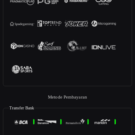
Metode Pembayaran
Transfer Bank