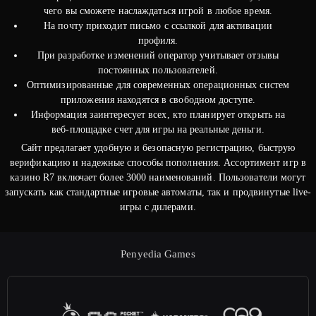
чего вы сможете наслаждаться игрой в любое время.
На почту приходит письмо с ссылкой для активации
профиля.
При разработке изменений оператор учитывает отзывы
постоянных пользователей.
Оптимизированные для современных операционных систем
приложения находятся в свободном доступе.
Информация заинтересует всех, кто планирует открыть на
веб-площадке счет для игры на реальные деньги.
Сайт предлагает удобную и безопасную регистрацию, быструю
верификацию и надежные способы пополнения. Ассортимент игр в
казино R7 включает более 3000 наименований. Пользователи могут
запускать как стандартные игровые автоматы, так и продвинутые live-
игры с дилерами.
Penyedia Games