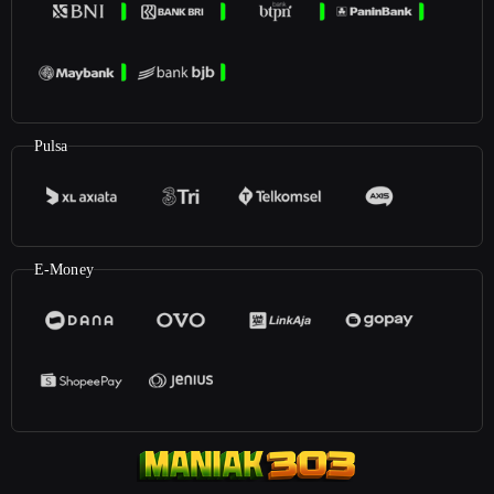
Pulsa
E-Money