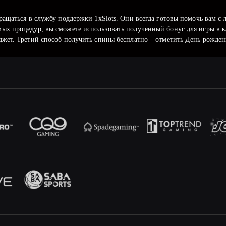
бращаться в службу поддержки 1xSlots. Они всегда готовы помочь вам 
ых процедур, вы сможете использовать полученный бонус для игры в ка
жет. Третий способ получить спины бесплатно – отметить День рожден