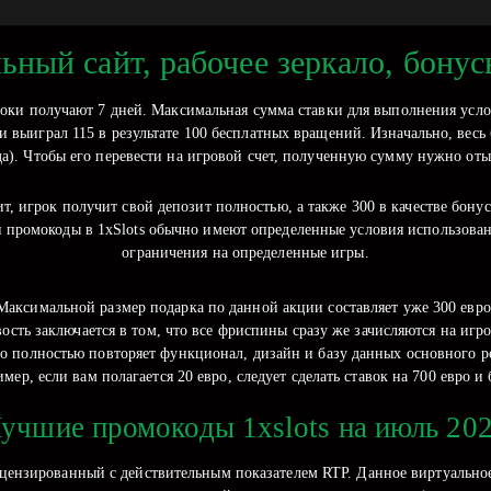
льный сайт, рабочее зеркало, бону
оки получают 7 дней. Максимальная сумма ставки для выполнения усл
и выиграл 115 в результате 100 бесплатных вращений. Изначально, весь 
а). Чтобы его перевести на игровой счет, полученную сумму нужно оты
игрок получит свой депозит полностью, а также 300 в качестве бонуса.
и промокоды в 1xSlots обычно имеют определенные условия использовани
ограничения на определенные игры.
Максимальной размер подарка по данной акции составляет уже 300 евро
ость заключается в том, что все фриспины сразу же зачисляются на игро
о полностью повторяет функционал, дизайн и базу данных основного р
мер, если вам полагается 20 евро, следует сделать ставок на 700 евро и 
учшие промокоды 1xslots на июль 20
цензированный с действительным показателем RTP. Данное виртуальное