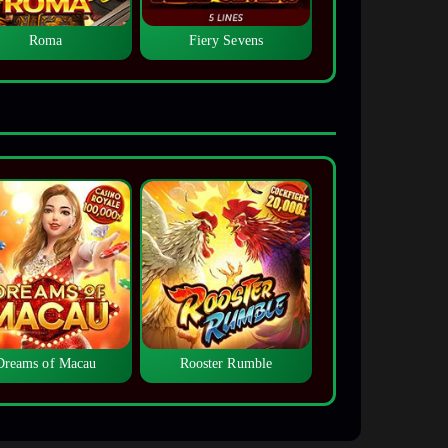
Roma
Fiery Sevens
Dreams of Macau
Rooster Rumble