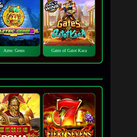
Aztec Gems
Gates of Gatot Kaca