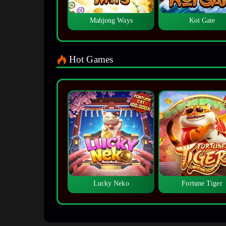
Mahjong Ways
Koi Gate
Hot Games
Lucky Neko
Fortune Tiger