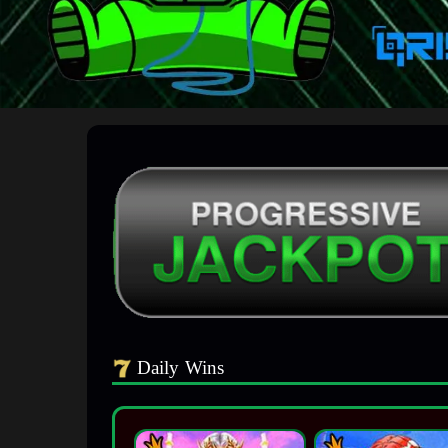
Daily Wins