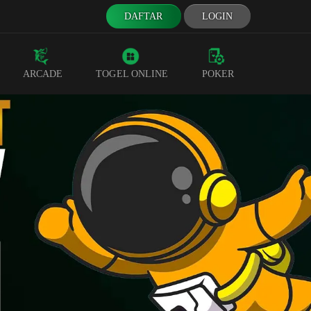
DAFTAR
LOGIN
ARCADE
TOGEL ONLINE
POKER