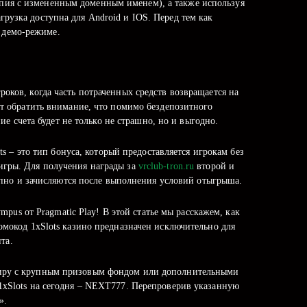
копия с измененным доменным именем), а также используя
рузка доступна для Android и IOS. Перед тем как
в демо-режиме.
оков, когда часть потраченных средств возвращается на
ит обратить внимание, что помимо бездепозитного
е счета будет не только не страшно, но и выгодно.
s – это тип бонуса, который предоставляется игрокам без
игры. Для получения награды за
vrclub-tron.ru
второй и
пно и зачисляются после выполнения условий отыгрыша.
pus от Pragmatic Play! В этой статье мы расскажем, как
омокод 1xSlots казино предназначен исключительно для
та.
урниру с крупным призовым фондом или дополнительными
1xSlots на сегодня – NEXT777. Перепроверив указанную
».