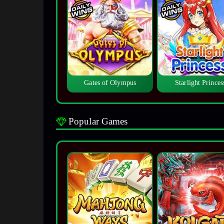
Gates of Olympus
Starlight Princes
Popular Games