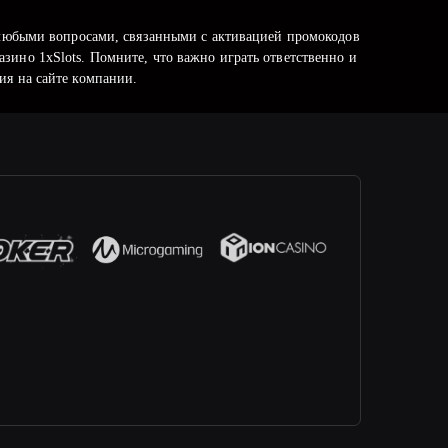
с любыми вопросами, связанными с активацией промокодов
зино 1xSlots. Помните, что важно играть ответственно и
ия на сайте компании.