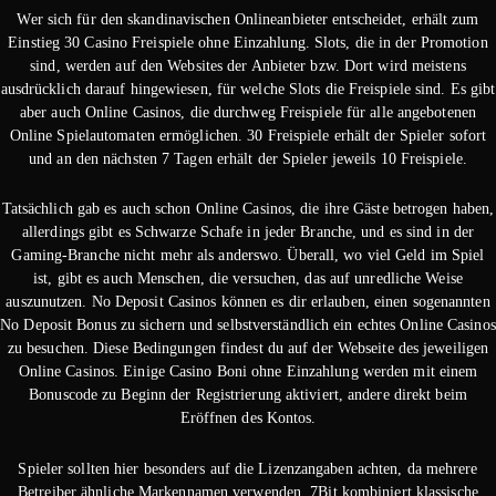
Wer sich für den skandinavischen Onlineanbieter entscheidet, erhält zum
Einstieg 30 Casino Freispiele ohne Einzahlung. Slots, die in der Promotion
sind, werden auf den Websites der Anbieter bzw. Dort wird meistens
ausdrücklich darauf hingewiesen, für welche Slots die Freispiele sind. Es gibt
aber auch Online Casinos, die durchweg Freispiele für alle angebotenen
Online Spielautomaten ermöglichen. 30 Freispiele erhält der Spieler sofort
und an den nächsten 7 Tagen erhält der Spieler jeweils 10 Freispiele.
Tatsächlich gab es auch schon Online Casinos, die ihre Gäste betrogen haben,
allerdings gibt es Schwarze Schafe in jeder Branche, und es sind in der
Gaming-Branche nicht mehr als anderswo. Überall, wo viel Geld im Spiel
ist, gibt es auch Menschen, die versuchen, das auf unredliche Weise
auszunutzen. No Deposit Casinos können es dir erlauben, einen sogenannten
No Deposit Bonus zu sichern und selbstverständlich ein echtes Online Casinos
zu besuchen. Diese Bedingungen findest du auf der Webseite des jeweiligen
Online Casinos. Einige Casino Boni ohne Einzahlung werden mit einem
Bonuscode zu Beginn der Registrierung aktiviert, andere direkt beim
Eröffnen des Kontos.
Spieler sollten hier besonders auf die Lizenzangaben achten, da mehrere
Betreiber ähnliche Markennamen verwenden. 7Bit kombiniert klassische