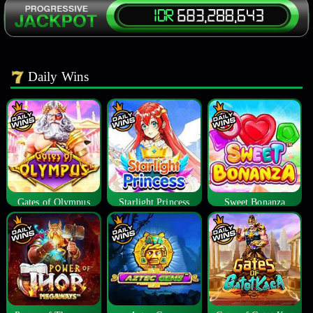
Daily Wins
Gates of Olympus
Starlight Princess
Sweet Bonanza