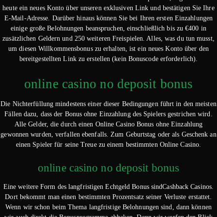
heute ein neues Konto über unseren exklusiven Link und bestätigen Sie Ihre
E-Mail-Adresse. Darüber hinaus können Sie bei Ihren ersten Einzahlungen
einige große Belohnungen beanspruchen, einschließlich bis zu €400 in
zusätzlichen Geldern und 250 weiteren Freispielen. Alles, was du tun musst,
um diesen Willkommensbonus zu erhalten, ist ein neues Konto über den
bereitgestellten Link zu erstellen (kein Bonuscode erforderlich).
online casino no deposit bonus
Die Nichterfüllung mindestens einer dieser Bedingungen führt in den meisten
Fällen dazu, dass der Bonus ohne Einzahlung des Spielers gestrichen wird.
Alle Gelder, die durch einen Online Casino Bonus ohne Einzahlung
gewonnen wurden, verfallen ebenfalls. Zum Geburtstag oder als Geschenk an
einen Spieler für seine Treue zu einem bestimmten Online Casino.
online casino no deposit bonus
Eine weitere Form des langfristigen Echtgeld Bonus sindCashback Casinos.
Dort bekommt man einen bestimmten Prozentsatz seiner Verluste erstattet.
Wenn wir schon beim Thema langfristige Belohnungen sind, dann können