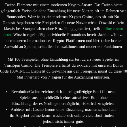
Casino-Elemente mit einem modernen Krypto-Ansatz. Das Casino bietet
gelegentlich Freispiele ohne Einzahlung für neue Nutzer, oft im Rahmen von
Bonuscodes. Winz.io ist ein modernes Krypto-Casino, das oft mit No-
Deposit-Angeboten wie Freispielen für neue Nutzer wirbt. Obwohl es kein
klassisches Startguthaben ohne Einzahlung garantiert, stellt
online casino
demo
Winz.io regelmäßig individuelle Promotions bereit. Jackbit zählt zu
den neueren internationalen Krypto-Plattformen und bietet eine breite
Auswahl an Spielen, schnellen Transaktionen und modernen Funktionen.
Mit 100 Freispielen ohne Einzahlung startest du als neuer Spieler im
VinciSpin Casino. Die Freispiele erhältst du exklusiv mit unserem Bonus
Code 100VINCI1. Erspielst du Gewinne aus den Freespins, musst du diese 40
Mal innerhalb von 7 Tagen für die Auszahlung umsetzen.
RevolutionCasino zeichnet sich durch großzügige Boni für neue
Spieler aus, einschließlich eines attraktiven Boni ohne
Einzahlung, der es Neulingen ermöglicht, risikofrei zu spielen.
Anbieter mit Casino-Bonus ohne Einzahlung machen schnell auf
ihr Angebot aufmerksam, weshalb sich online viele Boni finden –
jedoch nicht immer gute.