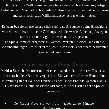
wir auch direkt die Bonusprogramme abhaken. Denn wir werfen den Blick
nicht nur auf die Willkommensangebote, sondern auch auf die langfristigen
Belohnungen. Man darf sich in jedem Online Casino nur einmal registrieren
und kann auch jeden Willkommensbonus nur einmal nutzen.
Es kann beispielsweise erforderlich sein, dass Sie zunächst eine Einzahlung
vornehmen müssen, um eine Zahlungsmethode zwecks Abhebung festlegen
können. In der Regel ist der Bonus dazu gedacht,
an Spielautomaten eingesetzt zu werden. Werfen Sie einen Blick in die
Bonusbedingungen, um zu erfahren, ob Sie den Bonus bei einem bestimmten
Spiel einsetzen müssen.
online casino no deposit bonus
Melden Sie sich also nicht nur bei einem, sondern bei mehreren Casinos an,
um verschiedene Boni zu vergleichen. Ein weiterer beliebter Bonus ohne
Einzahlung in der Welt der Online-Casinos ist der Freunde-werben-Bonus.
Dieser Bonus ist eine klassische Methode, mit der Casinos neue Spieler
gewinnen.
Der Narcos Video Slot von NetEnt gehört zu den jüngeren
Spielkreationen.