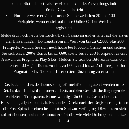
einem Slot anbietet, aber es einen maximales Auszahlungslimit
für den Gewinn besteht.
Normalerweise erhält ein neuer Spieler zwischen 20 und 100
Freispiele, wenn er sich auf einer Online Casino Website
registriert.
Melde dich noch heute bei Lucky7Even Casino an und erhalte, auf die ersten
vier Einzahlungen, Bonusguthaben im Wert von bis zu €2.000 plus 200
Freispiele. Melden Sie sich noch heute bei Freedom Casino an und sichern
Sie sich einen 200% Bonus bis zu €600 sowie bis zu 250 Freispiele für eine
Auswahl an Pragmatic Play Slots. Melden Sie sich bei Bitdreams Casino an,
um einen 100%igen Bonus von bis zu 600 € und bis zu 250 Freispiele für
Pragmatic Play Slots mit Ihrer ersten Einzahlung zu erhalten.
Das bedeutet, dass der Bonusbetrag oft mehrfach umgesetzt werden muss.
Details dazu findest du in unseren Tests und den Geschäftsbedingungen der
Anbieter – Transparenz ist uns wichtig. Ein Online Casino Bonus ohne
Einzahlung zeigt sich oft als Freispiele. Direkt nach der Registrierung stehen
dir Free Spins für einen bestimmten Slot zur Verfügung. Diese lassen sich
sofort einlösen, und der Automat erklärt dir, wie viele Drehungen du nutzen
kannst.