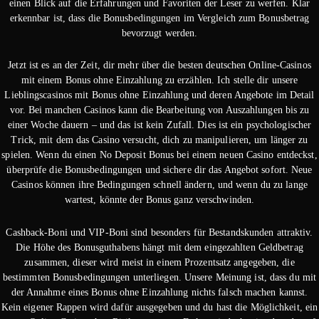
einen Blick auf die Erfahrungen und Favoriten der Leser zu werfen. Klar
erkennbar ist, dass die Bonusbedingungen im Vergleich zum Bonusbetrag
bevorzugt werden.
Jetzt ist es an der Zeit, dir mehr über die besten deutschen Online-Casinos
mit einem Bonus ohne Einzahlung zu erzählen. Ich stelle dir unsere
Lieblingscasinos mit Bonus ohne Einzahlung und deren Angebote im Detail
vor. Bei manchen Casinos kann die Bearbeitung von Auszahlungen bis zu
einer Woche dauern – und das ist kein Zufall. Dies ist ein psychologischer
Trick, mit dem das Casino versucht, dich zu manipulieren, um länger zu
spielen. Wenn du einen No Deposit Bonus bei einem neuen Casino entdeckst,
überprüfe die Bonusbedingungen und sichere dir das Angebot sofort. Neue
Casinos können ihre Bedingungen schnell ändern, und wenn du zu lange
wartest, könnte der Bonus ganz verschwinden.
Cashback-Boni und VIP-Boni sind besonders für Bestandskunden attraktiv.
Die Höhe des Bonusguthabens hängt mit dem eingezahlten Geldbetrag
zusammen, dieser wird meist in einem Prozentsatz angegeben, die
bestimmten Bonusbedingungen unterliegen. Unsere Meinung ist, dass du mit
der Annahme eines Bonus ohne Einzahlung nichts falsch machen kannst.
Kein eigener Rappen wird dafür ausgegeben und du hast die Möglichkeit, ein