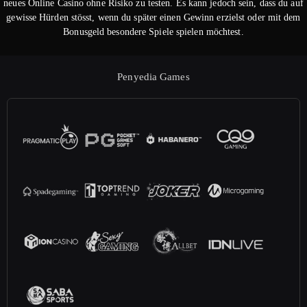
neues Online Casino ohne Risiko zu testen. Es kann jedoch sein, dass du auf
gewisse Hürden stösst, wenn du später einen Gewinn erzielst oder mit dem
Bonusgeld besondere Spiele spielen möchtest.
Penyedia Games