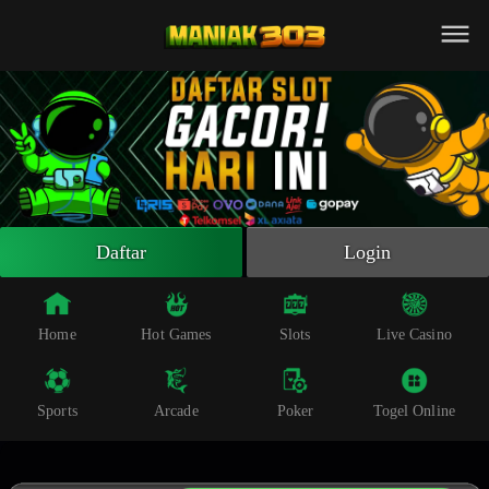
Beranda
Slot Online
Live Casino
Sportsbook
Arcade
Togel Online
Daftar
Login
Poker
Whatsapp
Home
Hot Games
Slots
Live Casino
Telegram
Sports
Arcade
Poker
Togel Online
Livechat