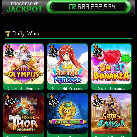
Daily Wins
Gates of Olympus
Starlight Princess
Sweet Bonanza