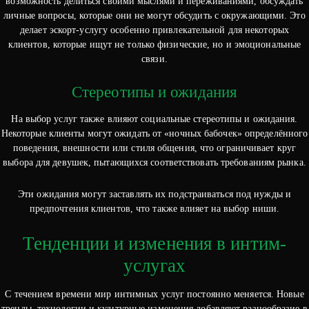
возможность делиться своими мыслями и переживаниями, обсуждать
личные вопросы, которые они не могут обсудить с окружающими. Это
делает эскорт-услугу особенно привлекательной для некоторых
клиентов, которые ищут не только физические, но и эмоциональные
связи.
Стереотипы и ожидания
На выбор услуг также влияют социальные стереотипы и ожидания.
Некоторые клиенты могут ожидать от «ночных бабочек» определённого
поведения, внешности или стиля общения, что ограничивает круг
выбора для девушек, пытающихся соответствовать требованиям рынка.
Эти ожидания могут заставлять их подстраиваться под нужды и
предпочтения клиентов, что также влияет на выбор ниши.
Тенденции и изменения в интим-
услугах
С течением времени мир интимных услуг постоянно меняется. Новые
тренды, технологии и культурные изменения добавляют разнообразие в