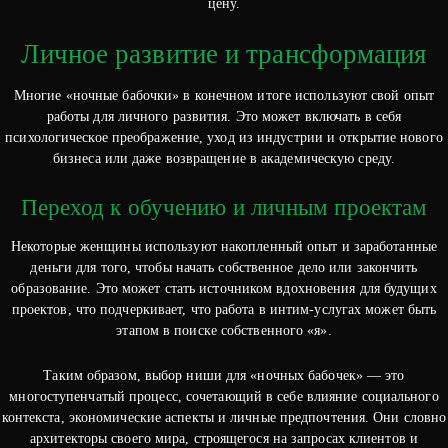
цену.
Личное развитие и трансформация
Многие «ночные бабочки» в конечном итоге используют свой опыт
работы для личного развития. Это может включать в себя
психологическое преображение, уход из индустрии и открытие нового
бизнеса или даже возвращение в академическую среду.
Переход к обучению и личным проектам
Некоторые женщины используют накопленный опыт и заработанные
деньги для того, чтобы начать собственное дело или закончить
образование. Это может стать источником вдохновения для будущих
проектов, что подчеркивает, что работа в интим-услугах может быть
этапом в поиске собственного «я».
Таким образом, выбор ниши для «ночных бабочек» — это
многоступенчатый процесс, сочетающий в себе влияние социального
контекста, экономические аспекты и личные предпочтения. Они словно
архитекторы своего мира, строящегося на запросах клиентов и