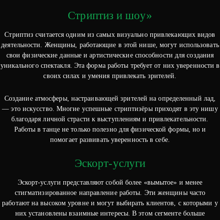
Стриптиз и шоу»
Стриптиз считается одним из самых визуально привлекающих видов
деятельности. Женщины, работающие в этой нише, могут использовать
свои физические данные и артистические способности для создания
уникального спектакля. Эта форма работы требует от них уверенности в
своих силах и умения привлекать зрителей.
Создание атмосферы, настраивающей зрителей на определенный лад,
— это искусство. Многие успешные стриптизёры приходят в эту нишу
благодаря личной страсти к выступлениям и привлекательности.
Работы в танце не только полезно для физической формы, но и
помогает развивать уверенность в себе.
Эскорт-услуги
Эскорт-услуги представляют собой более «вымытое» и менее
стигматизированное направление работы. Эти женщины часто
работают на высоком уровне и могут выбирать клиентов, с которыми у
них установлены взаимные интересы. В этом сегменте больше