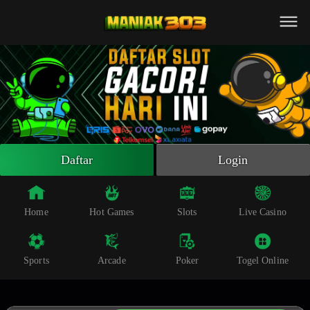
Beranda
Slot Online
Live Casino
Sportsbook
Arcade
Togel Online
Daftar
Login
Poker
Whatsapp
Home
Hot Games
Slots
Live Casino
Telegram
Sports
Arcade
Poker
Togel Online
Livechat