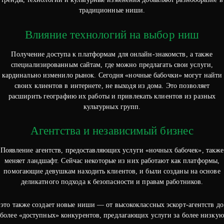
традиционные ниши.
Влияние технологий на выбор ниш
Получение доступа к платформам для онлайн-знакомств, а также
специализированным сайтам, где можно предлагать свои услуги,
кардинально изменило рынок. Сегодня «ночные бабочки» могут найти
своих клиентов в интернете, не выходя из дома. Это позволяет
расширить географию их работы и привлекать клиентов из разных
культурных групп.
Агентства и независимый бизнес
Появление агентств, предоставляющих услуги «ночных бабочек», также
меняет ландшафт. Сейчас некоторые из них работают как платформы,
помогающие девушкам находить клиентов, и были созданы на основе
деликатного подхода к безопасности и правам работников.
это также создает новые ниши — от высококлассных эскорт-агентств до
более «доступных» конкурентов, предлагающих услуги за более низкую