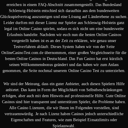
erreichen in einem FAQ-Abschnitt zusammengestellt. Das Bundesland
Schleswig-Holstein entschied sich daraufhin aus dem bundesweiten
Glücksspielvertrag auszusteigen und eine Lösung auf Länderebene zu suchen.
Leider durften mit dieser Lizenz nur Spieler aus Schleswig-Holstein ganz
legal im Online Casino spielen, sodass es sich nicht um eine bundesweite
Erlaubnis handelte. Nachdem wir euch nun die besten Online Casinos
vorgestellt haben ist es an der Zeit zu erklären, wie genau unser
Testverfahren abläuft. Dieses System haben wir von der Seite
OnlineCasinoTest.com.de übernommen, einer großen Vergleichsseite für die
besten Online Casinos in Deutschland. Das Fun Casino hat erst kürzlich
seinen Willkommensbonus geändert und das haben wir zum Anlass
genommen, die Seite nochmal unserem Online Casino Test zu unterziehen.
Wir sind der Meinung, dass ein guter Anbieter, auch diesen Spielern Hilfe
anbietet. Das kann in Form der Möglichkeit von Selbstbeschränkungen
erfolgen, aber auch mit dem Hinweis auf professionelle Hilfe. Gute Online
Casinos sind hier transparent und unterstützen Spieler, die Probleme haben.
Alle Casino Lizenzen, die wir Ihnen im Folgenden vorstellen, sind
vertrauenswürdig. Je nach Lizenz haben Casinos jedoch unterschiedliche
Eigenschaften und Features, wie zum Beispiel Einsatzlimits oder
Spielauswahl.