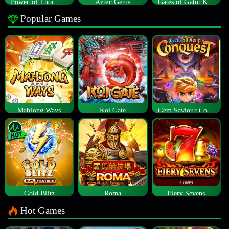
Power of Thor Megaways
Aztec Gems
Gates of Gatot Kaca
Popular Games
Mahjong Ways
Koi Gate
Gem Saviour Conquest
Gold Blitz
Roma
Fiery Sevens
Hot Games