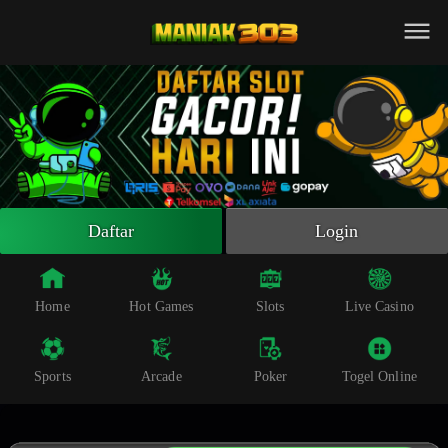
Beranda
Slot Online
Live Casino
Sportsbook
Arcade
Togel Online
Daftar
Login
Poker
Whatsapp
Home
Hot Games
Slots
Live Casino
Telegram
Sports
Arcade
Poker
Togel Online
Livechat