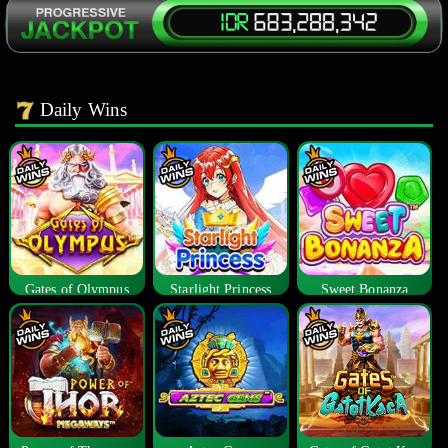
Daily Wins
Gates of Olympus
Starlight Princess
Sweet Bonanza