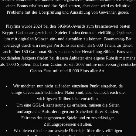
einen Bonus erhalten und das Spiel starten, aber dann wird es definitiv
Probleme mit der Überprüfung und Auszahlung von Gewinnen geben.
Playfina wurde 2024 bei den SiGMA-Awards zum branchenweit besten
Krypto-Casino ausgezeichnet. Spieler finden demnach vielfältige Optionen,
um mit digitalen Münzen ein- und auszahlen zu können. Boomerang-Bet
überzeugt durch ein riesiges Portfolio aus mehr als 9.000 Titeln, zu denen
auch über 150 Gamomat-Slots aus deutscher Herstellung zählen. Fans von
brodelnden Jackpots finden bei diesem Anbieter eine eigene Rubrik mit mehr
als 1.000 Spielen. Das Leon-Casino ist seit 2007 online und versorgt deutsche
Casino-Fans mit rund 8.000 Slots aller Art.
Wir möchten nun nicht auf jeden einzelnen Punkt eingehen, da
einige davon auch technischer Natur sind, aber dennoch euch die
wichtigsten Teilbereiche vorstellen.
Um eine GGL-Lizenzierung zu erhalten, müssen die Seiten
umfangreiche Anforderungen zur Sicherheit ihrer Kunden,
Fairness der angebotenen Spiele und zu zuverlässigen
Zahlungsprozessen erfüllen.
Wir bieten dir eine umfassende Übersicht über die vielfältigen