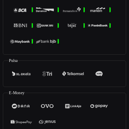
Pulsa
E-Money