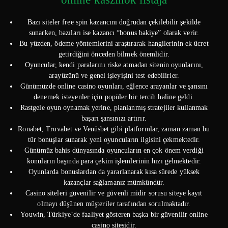
Bazı siteler free spin kazancını doğrudan çekilebilir şekilde
sunarken, bazıları ise kazancı “bonus bakiye” olarak verir.
Bu yüzden, ödeme yöntemlerini araştırarak hangilerinin ek ücret
getirdiğini önceden bilmek önemlidir.
Oyuncular, kendi paralarını riske atmadan sitenin oyunlarını,
arayüzünü ve genel işleyişini test edebilirler.
Günümüzde online casino oyunları, eğlence arayanlar ve şansını
denemek isteyenler için popüler bir tercih haline geldi.
Rastgele oyun oynamak yerine, planlanmış stratejiler kullanmak
başarı şansınızı artırır.
Ronabet, Truvabet ve Venüsbet gibi platformlar, zaman zaman bu
tür bonuşlar sunarak yeni oyuncuların ilgisini çekmektedir.
Günümüz bahis dünyasında oyuncuların en çok önem verdiği
konuların başında para çekim işlemlerinin hızı gelmektedir.
Oyunlarda bonuslardan da yararlanarak kısa sürede yüksek
kazançlar sağlamanız mümkündür.
Casino siteleri güvenilir ve güvenli midir sorusu siteye kayıt
olmayı düşünen müşteriler tarafından sorulmaktadır.
Youwin, Türkiye’de faaliyet gösteren başka bir güvenilir online
casino sitesidir.