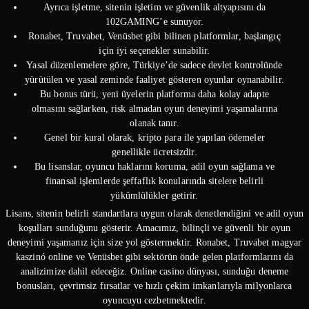
Ayrıca işletme, sitenin işletim ve güvenlik altyapısını da
102GAMING’e sunuyor.
Ronabet, Truvabet, Venüsbet gibi bilinen platformlar, başlangıç
için iyi seçenekler sunabilir.
Yasal düzenlemelere göre, Türkiye’de sadece devlet kontrolünde
yürütülen ve yasal zeminde faaliyet gösteren oyunlar oynanabilir.
Bu bonus türü, yeni üyelerin platforma daha kolay adapte
olmasını sağlarken, risk almadan oyun deneyimi yaşamalarına
olanak tanır.
Genel bir kural olarak, kripto para ile yapılan ödemeler
genellikle ücretsizdir.
Bu lisanslar, oyuncu haklarını koruma, adil oyun sağlama ve
finansal işlemlerde şeffaflık konularında sitelere belirli
yükümlülükler getirir.
Lisans, sitenin belirli standartlara uygun olarak denetlendiğini ve adil oyun
koşulları sunduğunu gösterir. Amacımız, bilinçli ve güvenli bir oyun
deneyimi yaşamanız için size yol göstermektir. Ronabet, Truvabet magyar
kaszinó online ve Venüsbet gibi sektörün önde gelen platformlarını da
analizimize dahil edeceğiz. Online casino dünyası, sunduğu deneme
bonusları, çevrimsiz fırsatlar ve hızlı çekim imkanlarıyla milyonlarca
oyuncuyu cezbetmektedir.