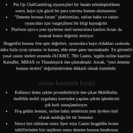
Pin Up ClubGambling ziyaretçileri bir hesabı etkinleştirdikten
sonra, kayıt için güzel bir para yatırma bonusu alamazsınız.
“Deneme bonusu forum” platformları, online bahis ve casino
oyuncuları için vazgeçilmez bir bilgi kaynağıdır.
Platform ayrıca yeni üyelerine özel turnuvalara katılım fırsatı da
sunarak bonus değerini artırıyor.
Hoşgeldin bonusu free spin değerleri, oyunculara kayıt oldukları casinoda
daha fazla oyun oynama ve kazanç elde etme şansı tanımaktadır. En güvenilir
yasal casino siteleri arasında JACKBIT, 7Bit Casino, legális online kaszinó
KatsuBet, MIRAX ve Thunderpick öne çıkmaktadır. Ancak, “yeni deneme
bonusu siteleri” değerlendirirken dikkatli olmak önemlidir.
online kaszinók listája
Kullanıcı dostu çekim prosedürleriyle öne çıkan Mobilbahis,
özellikle mobil uygulama üzerinden yapılan çekim işlemlerini
çok hızlı sonuçlandırıyor.
Hoş geldin bonusu, online bahis sitelerinin yeni üyelere özel
olarak sunduğu bir tür bonustur.
Siteye üye olduktan sonra Spor veya Casino hoşgeldin bonus
tekliflerinden biri seçtikten sonra deneme bonusu hesabınıza