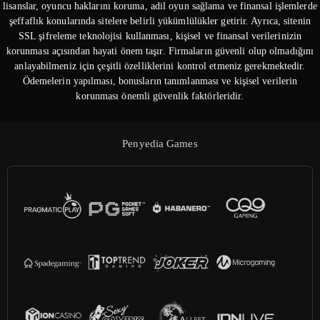
lisanslar, oyuncu haklarını koruma, adil oyun sağlama ve finansal işlemlerde
şeffaflık konularında sitelere belirli yükümlülükler getirir. Ayrıca, sitenin
SSL şifreleme teknolojisi kullanması, kişisel ve finansal verilerinizin
korunması açısından hayati önem taşır. Firmaların güvenli olup olmadığını
anlayabilmeniz için çeşitli özelliklerini kontrol etmeniz gerekmektedir.
Ödemelerin yapılması, bonusların tanımlanması ve kişisel verilerin
korunması önemli güvenlik faktörleridir.
Penyedia Games