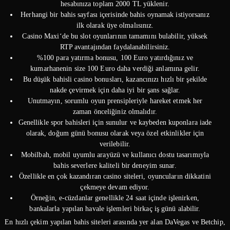
hesabınıza toplam 2000 TL yüklenir.
Herhangi bir bahis sayfası içerisinde bahis oynamak istiyorsanız
ilk olarak üye olmalısınız.
Casino Maxi‘de bu slot oyunlarının tamamını bulabilir, yüksek
RTP avantajından faydalanabilirsiniz.
%100 para yatırma bonusu, 100 Euro yatırdığınız ve
kumarhanenin size 100 Euro daha verdiği anlamına gelir.
Bu düşük bahisli casino bonusları, kazancınızı hızlı bir şekilde
nakde çevirmek için daha iyi bir şans sağlar.
Unutmayın, sorumlu oyun prensipleriyle hareket etmek her
zaman önceliğiniz olmalıdır.
Genellikle spor bahisleri için sunulur ve kaybeden kuponlara iade
olarak, doğum günü bonusu olarak veya özel etkinlikler için
verilebilir.
Mobilbah, mobil uyumlu arayüzü ve kullanıcı dostu tasarımıyla
bahis severlere kaliteli bir deneyim sunar.
Özellikle en çok kazandıran casino siteleri, oyuncuların dikkatini
çekmeye devam ediyor.
Örneğin, e-cüzdanlar genellikle 24 saat içinde işlenirken,
bankalarla yapılan havale işlemleri birkaç iş günü alabilir.
En hızlı çekim yapılan bahis siteleri arasında yer alan DaVegas ve Betchip,