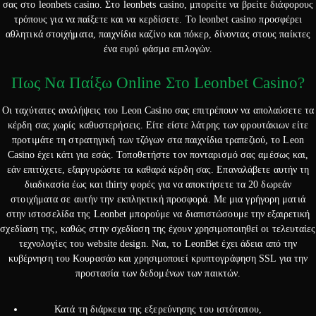
σας στο leonbets casino. Στο leonbets casino, μπορείτε να βρείτε διάφορους
τρόπους για να παίξετε και να κερδίσετε. Το leonbet casino προσφέρει
αθλητικά στοιχήματα, παιχνίδια καζίνο και πόκερ, δίνοντας στους παίκτες
ένα ευρύ φάσμα επιλογών.
Πως Να Παίξω Online Στο Leonbet Casino?
Οι ταχύτατες αναλήψεις του Leon Casino σας επιτρέπουν να απολαύσετε τα
κέρδη σας χωρίς καθυστερήσεις. Είτε είστε λάτρης των φρουτάκιων είτε
προτιμάτε τη στρατηγική των τζόγων στα παιχνίδια τραπεζιού, το Leon
Casino έχει κάτι για εσάς. Τοποθετήστε τον πονταρισμό σας αμέσως και,
εάν επιτύχετε, εξαργυρώστε τα καθαρά κέρδη σας. Επαναλάβετε αυτήν τη
διαδικασία έως και thirty φορές για να αποκτήσετε τα 20 δωρεάν
στοιχήματα σε αυτήν την εκπληκτική προσφορά. Με μια γρήγορη ματιά
στην ιστοσελίδα της Leonbet μπορούμε να διαπιστώσουμε την εξαιρετική
σχεδίαση της, καθώς στην σχεδίαση της έχουν χρησιμοποιηθεί οι τελευταίες
τεχνολογίες του website design. Ναι, το LeonBet έχει άδεια από την
κυβέρνηση του Κουρασάο και χρησιμοποιεί κρυπτογράφηση SSL για την
προστασία των δεδομένων των παικτών.
Κατά τη διάρκεια της εξερεύνησης του ιστότοπου,