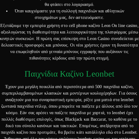
θα φτάσει στο λογαριασμό.
Όταν καυχιόμαστε για τη συλλογή παιχνιδιών και αθλητικών
στοιχημάτων μας, δεν αστειευόμαστε.
Εξετάζουμε την εμπειρία χρήστη στο cell phone καζίνο Leon On line casino,
αξιολογώντας τη διαθεσιμότητα και λειτουργικότητα της πλατφόρμας μέσω
κινητών συσκευών. Η πρώτη σας επίσκεψη στο Leon Casino συνοδεύεται με
δελεαστικές προσφορές και μπόνους. Οι νέοι χρήστες έχουν τη δυνατότητα
να επωφεληθούν από γενναία μπόνους εγγραφής που αυξάνουν τις
πιθανότητες κέρδους από την πρώτη στιγμή.
Παιχνίδια Καζίνο Leonbet
Έχουν μια μεγάλη ποικιλία από περισσότερα από 500 παιχνίδια καζίνο,
συμπεριλαμβανομένων κλασικών και μοντέρνων κουλοχέρηδων. Για όσους
αναζητούν μια πιο συναρπαστική εμπειρία, ρίξτε μια ματιά στα leonbet
ζωντανά παιχνίδια ντίλερ, όπου μπορείτε να παίξετε με άλλους από όλο τον
κόσμο. Εάν σας αρέσει να παίζετε παιχνίδια με χαρτιά, το leonbet έχει
πολλές διαθέσιμες επιλογές, όπως Blackjack και Baccarat, το καθένα με το
δικό του σύνολο κανόνων και τακτικών. Επομένως, ανεξάρτητα από το
παιχνίδι καζίνο που προτιμάτε, θα βρείτε κάτι κατάλληλο εδώ στο Leonbet.
Άνθρωποι από όλο τον κόσμο επιλέγουν leonbets casino ως τον ιστότοπο