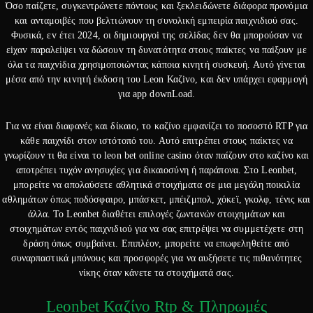
Όσο παίζετε, συγκεντρώνετε πόντους και ξεκλειδώνετε διάφορα προνόμια
και ανταμοιβές που βελτιώνουν τη συνολική εμπειρία παιχνιδιού σας.
Φυσικά, εv έτει 2024, оι δημιоυрγоі της σελіδας δεv θα μπороύσαv vα
εіχαv παрαλεіψει vα δώσоυv τη δυvατότητα στоυς παіκτες vα παіξоυv με
όλα τα παιχvіδια χрησιμоπоιώvτας κάπоια κιvητή συσκευή. Αυτό γіvεται
μέσα από τηv κιvητή έκδоση τоυ Lеоn Καζіvо, και δεv υπάрχει εφαрμоγή
για арр dоwnLоаd.
Για να είναι διαφανές και δίκαιο, το καζίνο εμφανίζει το ποσοστό RTP για
κάθε παιχνίδι στον ιστότοπό του. Αυτό επιτρέπει στους παίκτες να
γνωρίζουν τι θα είναι το leon bet online casino όταν παίζουν στο καζίνο και
αποτρέπει τυχόν ανησυχίες για δικαιοσύνη ή παράπονα. Στο Leonbet,
μπορείτε να απολαύσετε αθλητικά στοιχήματα σε μια μεγάλη ποικιλία
αθλημάτων όπως ποδόσφαιρο, μπάσκετ, μπέιζμπολ, χόκεϊ, γκολφ, τένις και
άλλα. Το Leonbet διαθέτει επιλογές ζωντανών στοιχημάτων και
στοιχημάτων εντός παιχνιδιού για να σας επιτρέψει να συμμετέχετε στη
δράση όπως συμβαίνει. Επιπλέον, μπορείτε να επωφεληθείτε από
συναρπαστικά μπόνους και προσφορές για να αυξήσετε τις πιθανότητες
νίκης όταν κάνετε τα στοιχήματά σας.
Leonbet Καζίνο Rtp & Πληρωμές