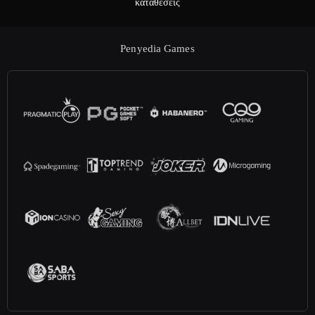
καταθέσεις
Penyedia Games