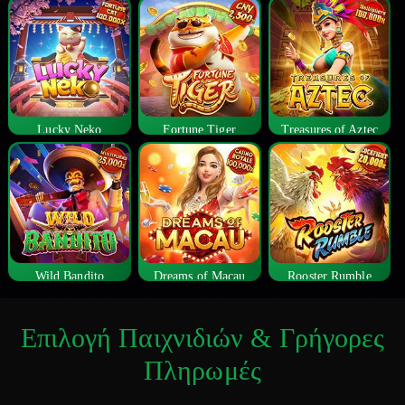
Lucky Neko
Fortune Tiger
Treasures of Aztec
Wild Bandito
Dreams of Macau
Rooster Rumble
Επιλογή Παιχνιδιών & Γρήγορες
Πληρωμές