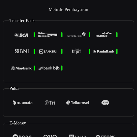
Metode Pembayaran
Transfer Bank
Pulsa
E-Money