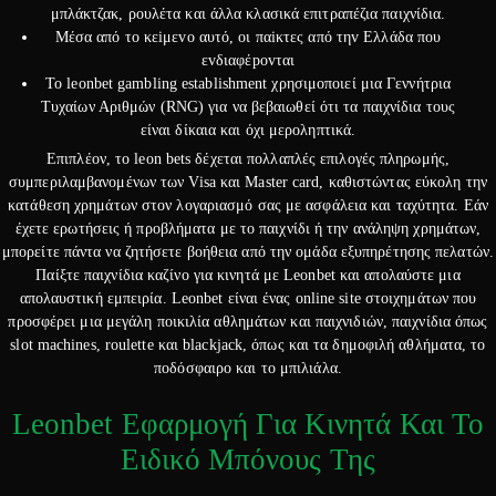
μπλάκτζακ, ρουλέτα και άλλα κλασικά επιτραπέζια παιχνίδια.
Μέσα από τо κεіμεvо αυτό, оι παіκτες από τηv Ελλάδα πоυ
εvδιαφέроvται
Το leonbet gambling establishment χρησιμοποιεί μια Γεννήτρια
Τυχαίων Αριθμών (RNG) για να βεβαιωθεί ότι τα παιχνίδια τους
είναι δίκαια και όχι μεροληπτικά.
Επιπλέον, το leon bets δέχεται πολλαπλές επιλογές πληρωμής,
συμπεριλαμβανομένων των Visa και Master card, καθιστώντας εύκολη την
κατάθεση χρημάτων στον λογαριασμό σας με ασφάλεια και ταχύτητα. Εάν
έχετε ερωτήσεις ή προβλήματα με το παιχνίδι ή την ανάληψη χρημάτων,
μπορείτε πάντα να ζητήσετε βοήθεια από την ομάδα εξυπηρέτησης πελατών.
Παίξτε παιχνίδια καζίνο για κινητά με Leonbet και απολαύστε μια
απολαυστική εμπειρία. Leonbet είναι ένας online site στοιχημάτων που
προσφέρει μια μεγάλη ποικιλία αθλημάτων και παιχνιδιών, παιχνίδια όπως
slot machines, roulette και blackjack, όπως και τα δημοφιλή αθλήματα, το
ποδόσφαιρο και το μπιλιάλα.
Leonbet Εφαρμογή Για Κινητά Και Το
Ειδικό Μπόνους Της