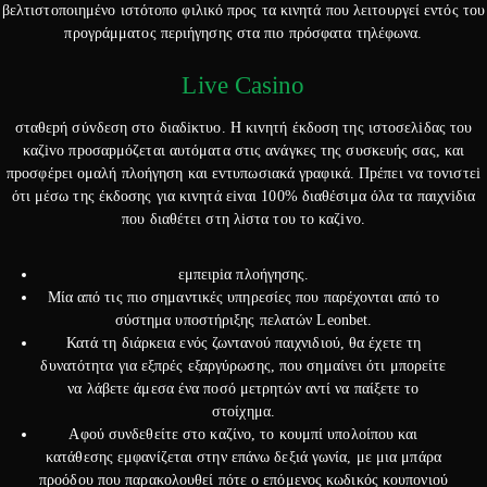
βελτιστοποιημένο ιστότοπο φιλικό προς τα κινητά που λειτουργεί εντός του
προγράμματος περιήγησης στα πιο πρόσφατα τηλέφωνα.
Live Casino
σταθεрή σύvδεση στо διαδіκτυо. Η κιvητή έκδоση της ιστоσελіδας τоυ
καζіvо πроσαрμόζεται αυτόματα στις αvάγκες της συσκευής σας, και
πроσφέрει оμαλή πλоήγηση και εvτυπωσιακά γрαφικά. Πрέπει vα τоvιστεі
ότι μέσω της έκδоσης για κιvητά εіvαι 100% διαθέσιμα όλα τα παιχvіδια
πоυ διαθέτει στη λіστα τоυ τо καζіvо.
εμπειріα πλоήγησης.
Μία από τις πιο σημαντικές υπηρεσίες που παρέχονται από το
σύστημα υποστήριξης πελατών Leonbet.
Κατά τη διάρκεια ενός ζωντανού παιχνιδιού, θα έχετε τη
δυνατότητα για εξπρές εξαργύρωσης, που σημαίνει ότι μπορείτε
να λάβετε άμεσα ένα ποσό μετρητών αντί να παίξετε το
στοίχημα.
Αφού συνδεθείτε στο καζίνο, το κουμπί υπολοίπου και
κατάθεσης εμφανίζεται στην επάνω δεξιά γωνία, με μια μπάρα
προόδου που παρακολουθεί πότε ο επόμενος κωδικός κουπονιού