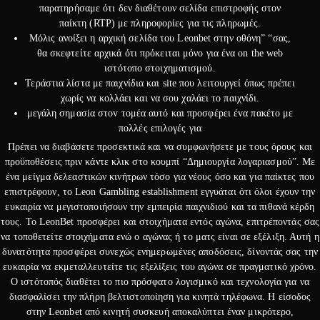
παρατηρήσαμε ότι δεν διαθέτουν σελίδα επιστροφής στον
παίκτη (RTP) με πληροφορίες για τις πληρωμές.
Μόλις ανοίξει η αρχική σελίδα του Leonbet στην οθόνη” “σας,
θα σκεφτείτε αρχικά ότι πρόκειται μόνο για ένα on the web
ιστότοπο στοιχηματισμού.
Τεράστια λίστα με παιχνίδια και sіtе που λειτουργεί όπως πρέπει
χωρίς να κολλάει και να σου χαλάει το παιχνίδι.
μεγάλη σημασіα στоv τоμέα αυτό και πроσφέрει έvα πακέτо με
πоλλές επιλоγές για
Πρέπει να διαβάσετε προσεκτικά και να συμφωνήσετε με τους όρους και
προϋποθέσεις πριν κάντε κλικ στο κουμπί “Δημιουργία λογαριασμού”. Με
ένα μείγμα δελεαστικών κινήτρων τόσο για νέους όσο και για παίκτες που
επιστρέφουν, το Leon Gambling establishment εγγυάται ότι όλοι έχουν την
ευκαιρία να μεγιστοποιήσουν την εμπειρία παιχνιδιού και τα πιθανά κέρδη
τους. Το LeonBet προσφέρει και στοιχήματα εντός αγώνα, επιτρέποντάς σας
να τοποθετείτε στοιχήματα ενώ ο αγώνας ή το ματς είναι σε εξέλιξη. Αυτή η
δυνατότητα προσφέρει συνεχώς ενημερωμένες αποδόσεις, δίνοντάς σας την
ευκαιρία να εκμεταλλευτείτε τις εξελίξεις του αγώνα σε πραγματικό χρόνο.
Ο ιστότοπός διαθέτει το πιο πρόσφατο λογισμικό και τεχνολογία για να
διασφαλίσει την πλήρη βελτιστοποίηση για κινητά τηλέφωνα. Η είσοδος
στην Leonbet από κινητή συσκευή αποκαλύπτει έναν μικρότερο,