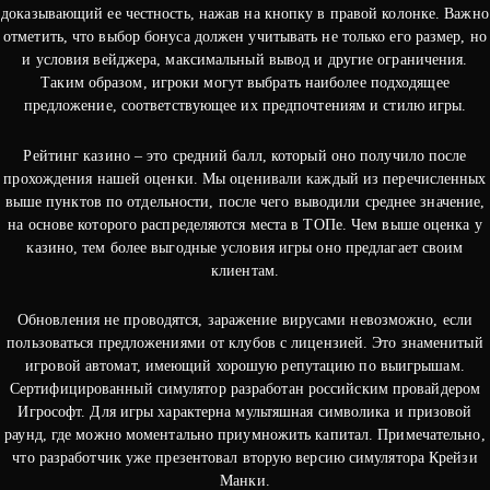
доказывающий ее честность, нажав на кнопку в правой колонке. Важно
отметить, что выбор бонуса должен учитывать не только его размер, но
и условия вейджера, максимальный вывод и другие ограничения.
Таким образом, игроки могут выбрать наиболее подходящее
предложение, соответствующее их предпочтениям и стилю игры.
Рейтинг казино – это средний балл, который оно получило после
прохождения нашей оценки. Мы оценивали каждый из перечисленных
выше пунктов по отдельности, после чего выводили среднее значение,
на основе которого распределяются места в ТОПе. Чем выше оценка у
казино, тем более выгодные условия игры оно предлагает своим
клиентам.
Обновления не проводятся, заражение вирусами невозможно, если
пользоваться предложениями от клубов с лицензией. Это знаменитый
игровой автомат, имеющий хорошую репутацию по выигрышам.
Сертифицированный симулятор разработан российским провайдером
Игрософт. Для игры характерна мультяшная символика и призовой
раунд, где можно моментально приумножить капитал. Примечательно,
что разработчик уже презентовал вторую версию симулятора Крейзи
Манки.