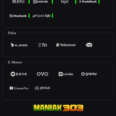
Pulsa
E-Money