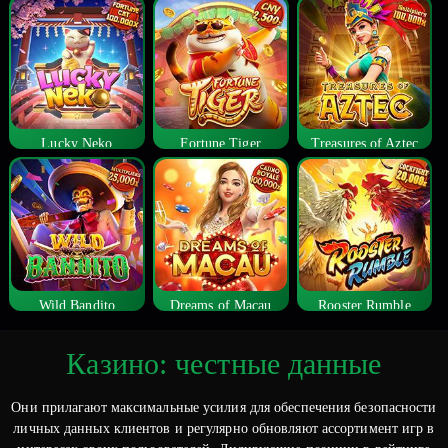
Lucky Neko
Fortune Tiger
Treasures of Aztec
Wild Bandito
Dreams of Macau
Rooster Rumble
Казино: честные данные
Они прилагают максимальные усилия для обеспечения безопасности
личных данных клиентов и регулярно обновляют ассортимент игр в