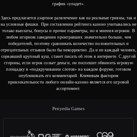
график «упадет».
Здесь предлагается азартное развлечение как на реальные гривны, так и
на условные фишки. При составлении рейтинга казино учитывались не
только выплаты, бонусы и прочие параметры, но и мнения игроков. В
любом игорном заведении проигравших значительно больше, чем
победителей, поэтому сравнивать количество положительных и
отрицательных отзывов было бы некорректно. Да и не каждый человек,
сорвавший крупный куш, станет писать об этом в интернете. С другой
стороны, если игрок сольет деньги, он поспешит обвинить игровую
площадку в «подкручивании слотов» на каждом форуме, готовом
опубликовать его комментарий. Ключевым фактором
привлекательности любого онлайн-казино является его игровой
ассортимент.
Penyedia Games