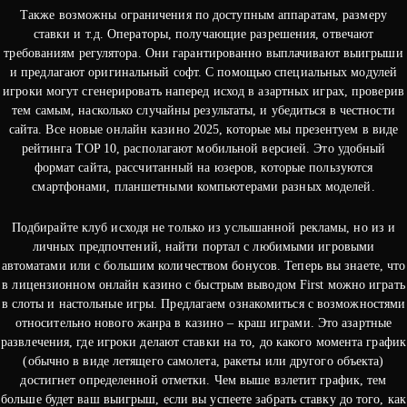
Также возможны ограничения по доступным аппаратам, размеру
ставки и т.д. Операторы, получающие разрешения, отвечают
требованиям регулятора. Они гарантированно выплачивают выигрыши
и предлагают оригинальный софт. С помощью специальных модулей
игроки могут сгенерировать наперед исход в азартных играх, проверив
тем самым, насколько случайны результаты, и убедиться в честности
сайта. Все новые онлайн казино 2025, которые мы презентуем в виде
рейтинга TOP 10, располагают мобильной версией. Это удобный
формат сайта, рассчитанный на юзеров, которые пользуются
смартфонами, планшетными компьютерами разных моделей.
Подбирайте клуб исходя не только из услышанной рекламы, но из и
личных предпочтений, найти портал с любимыми игровыми
автоматами или с большим количеством бонусов. Теперь вы знаете, что
в лицензионном онлайн казино с быстрым выводом First можно играть
в слоты и настольные игры. Предлагаем ознакомиться с возможностями
относительно нового жанра в казино – краш играми. Это азартные
развлечения, где игроки делают ставки на то, до какого момента график
(обычно в виде летящего самолета, ракеты или другого объекта)
достигнет определенной отметки. Чем выше взлетит график, тем
больше будет ваш выигрыш, если вы успеете забрать ставку до того, как