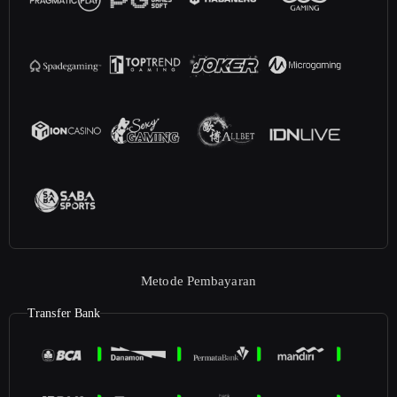
Metode Pembayaran
Transfer Bank