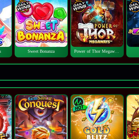
s
Sweet Bonanza
Power of Thor Megaways