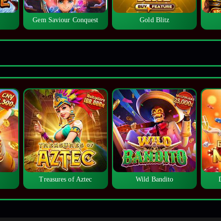
Gem Saviour Conquest
Gold Blitz
Treasures of Aztec
Wild Bandito