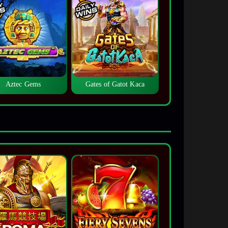
Aztec Gems
Gates of Gatot Kaca