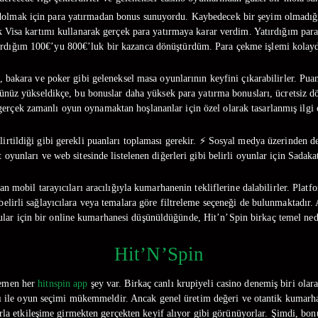
dolmak için para yatırmadan bonus sunuyordu. Kaybedecek bir şeyim olmadığın
 Visa kartımı kullanarak gerçek para yatırmaya karar verdim. Yatırdığım para
ırdığım 100€’yu 800€’luk bir kazanca dönüştürdüm. Para çekme işlemi kolaydı
, bakara ve poker gibi geleneksel masa oyunlarının keyfini çıkarabilirler. Pu
tünüz yükseldikçe, bu bonuslar daha yüksek para yatırma bonusları, ücretsiz dö
e gerçek zamanlı oyun oynamaktan hoşlananlar için özel olarak tasarlanmış ilgi 
rtildiği gibi gerekli puanları toplaması gerekir. ⚡️ Sosyal medya üzerinden de
 oyunları ve web sitesinde listelenen diğerleri gibi belirli oyunlar için Sadak
obil tarayıcıları aracılığıyla kumarhanenin tekliflerine dalabilirler. Platfor
belirli sağlayıcılara veya temalara göre filtreleme seçeneği de bulunmaktadır. A
lar için bir online kumarhanesi düşünüldüğünde, Hit’n’Spin birkaç temel ned
Hit’N’Spin
hemen her
hitnspin app
şey var. Birkaç canlı krupiyeli casino denemiş biri olar
arı ile oyun seçimi mükemmeldir. Ancak genel üretim değeri ve otantik kumarh
larla etkileşime girmekten gerçekten keyif alıyor gibi görünüyorlar. Şimdi, 