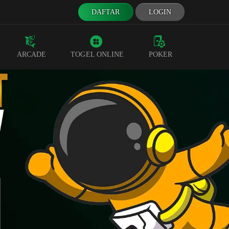
DAFTAR
LOGIN
ARCADE
TOGEL ONLINE
POKER