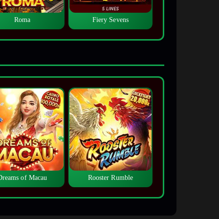
Roma
Fiery Sevens
Dreams of Macau
Rooster Rumble