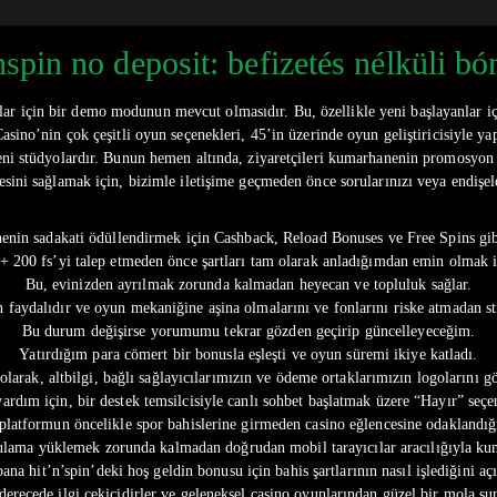
nspin no deposit: befizetés nélküli bó
nlar için bir demo modunun mevcut olmasıdır. Bu, özellikle yeni başlayanlar iç
 Casino’nin çok çeşitli oyun seçenekleri, 45’in üzerinde oyun geliştiricisiyle y
eni stüdyolardır. Bunun hemen altında, ziyaretçileri kumarhanenin promosyon f
esini sağlamak için, bizimle iletişime geçmeden önce sorularınızı veya endişel
enin sadakati ödüllendirmek için Cashback, Reload Bonuses ve Free Spins gib
+ 200 fs’yi talep etmeden önce şartları tam olarak anladığımdan emin olmak 
Bu, evinizden ayrılmak zorunda kalmadan heyecan ve topluluk sağlar.
n faydalıdır ve oyun mekaniğine aşina olmalarını ve fonlarını riske atmadan stra
Bu durum değişirse yorumumu tekrar gözden geçirip güncelleyeceğim.
Yatırdığım para cömert bir bonusla eşleşti ve oyun süremi ikiye katladı.
olarak, altbilgi, bağlı sağlayıcılarımızın ve ödeme ortaklarımızın logolarını gö
ardım için, bir destek temsilcisiyle canlı sohbet başlatmak üzere “Hayır” seçe
 platformun öncelikle spor bahislerine girmeden casino eğlencesine odaklandığı
ulama yüklemek zorunda kalmadan doğrudan mobil tarayıcılar aracılığıyla kuma
bana hit’n’spin’deki hoş geldin bonusu için bahis şartlarının nasıl işlediğini aç
derecede ilgi çekicidirler ve geleneksel casino oyunlarından güzel bir mola sun