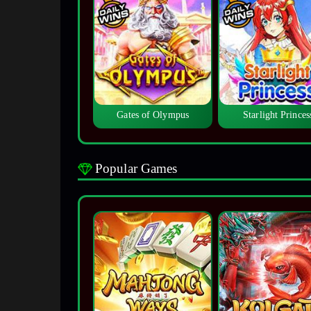
Gates of Olympus
Starlight Princes
Popular Games