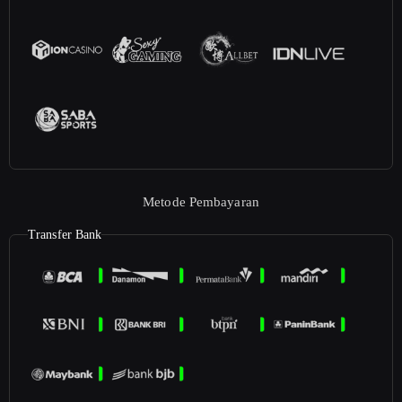
Metode Pembayaran
Transfer Bank