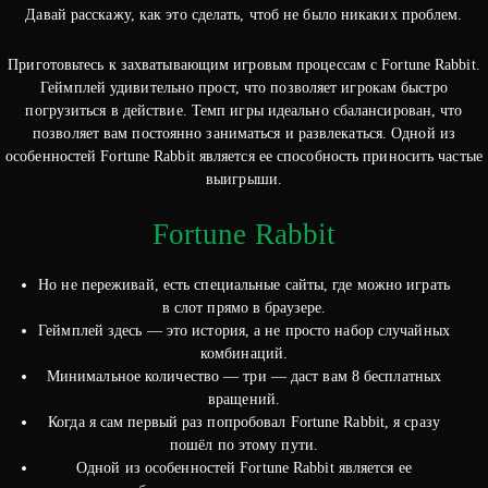
Давай расскажу, как это сделать, чтоб не было никаких проблем.
Приготовьтесь к захватывающим игровым процессам с Fortune Rabbit.
Геймплей удивительно прост, что позволяет игрокам быстро
погрузиться в действие. Темп игры идеально сбалансирован, что
позволяет вам постоянно заниматься и развлекаться. Одной из
особенностей Fortune Rabbit является ее способность приносить частые
выигрыши.
Fortune Rabbit
Но не переживай, есть специальные сайты, где можно играть
в слот прямо в браузере.
Геймплей здесь — это история, а не просто набор случайных
комбинаций.
Минимальное количество — три — даст вам 8 бесплатных
вращений.
Когда я сам первый раз попробовал Fortune Rabbit, я сразу
пошёл по этому пути.
Одной из особенностей Fortune Rabbit является ее