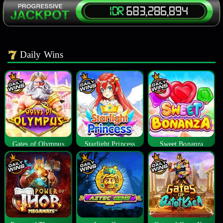
Daily Wins
Gates of Olympus
Starlight Princess
Sweet Bonanza