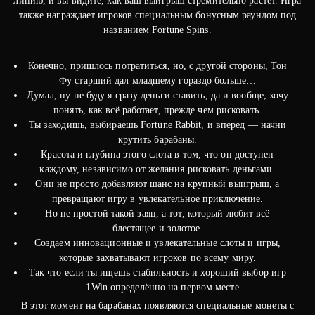
линию, и вы видите, как ваш выигрыш стремительно растет. Игра
также награждает игроков специальным бонусным раундом под
названием Fortune Spins.
Конечно, пришлось потратиться, но, с другой стороны, Тон
Фу старший дал младшему гораздо больше…
Думал, ну не буду я сразу деньги ставить, да и вообще, хочу
понять, как всё работает, прежде чем рисковать.
Ты заходишь, выбираешь Fortune Rabbit, и вперед — начни
крутить барабаны.
Красота и глубина этого слота в том, что он доступен
каждому, независимо от желания рисковать деньгами.
Они не просто добавляют шанс на крупный выигрыш, а
превращают игру в увлекательное приключение.
Но не простой такой заяц, а тот, который любит всё
блестящее и золотое.
Создаем инновационные и увлекательные слоты и игры,
которые захватывают игроков по всему миру.
Так что если ты ищешь стабильность и хороший выбор игр
— 1Win определённо на первом месте.
В этот момент на барабанах появляются специальные монеты с