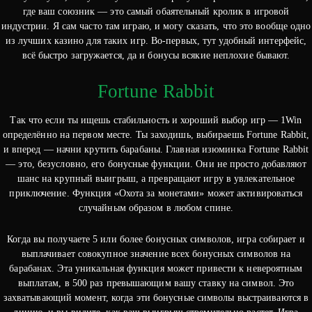
где ваш союзник — это самый обаятельный кролик в игровой
индустрии. Я сам часто там играю, и могу сказать, что это вообще одно
из лучших казино для таких игр. Во-первых, тут удобный интерфейс,
всё быстро загружается, да и бонусы всякие неплохие бывают.
Fortune Rabbit
Так что если ты ищешь стабильность и хороший выбор игр — 1Win
определённо на первом месте. Ты заходишь, выбираешь Fortune Rabbit,
и вперед — начни крутить барабаны. Главная изюминка Fortune Rabbit
— это, безусловно, его бонусные функции. Они не просто добавляют
шанс на крупный выигрыш, а превращают игру в увлекательное
приключение. Функция «Охота за монетами» может активироваться
случайным образом в любом спине.
Когда вы получаете 5 или более бонусных символов, игра собирает и
выплачивает совокупное значение всех бонусных символов на
барабанах. Эта уникальная функция может привести к невероятным
выплатам, в 500 раз превышающим вашу ставку на символ. Это
захватывающий момент, когда эти бонусные символы выстраиваются в