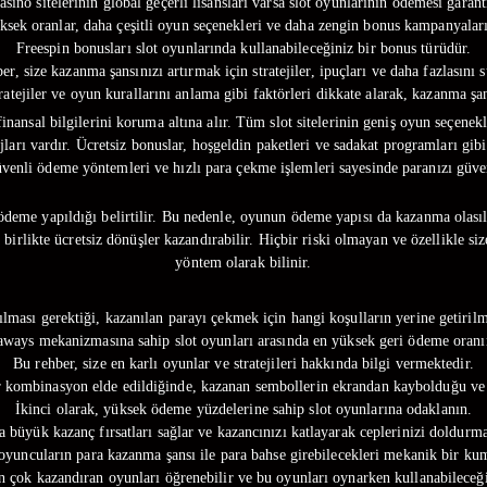
asino sitelerinin global geçerli lisansları varsa slot oyunlarının ödemesi garanti
ksek oranlar, daha çeşitli oyun seçenekleri ve daha zengin bonus kampanyaları
Freespin bonusları slot oyunlarında kullanabileceğiniz bir bonus türüdür.
er, size kazanma şansınızı artırmak için stratejiler, ipuçları ve daha fazlasını 
atejiler ve oyun kurallarını anlama gibi faktörleri dikkate alarak, kazanma şans
finansal bilgilerini koruma altına alır. Tüm slot sitelerinin geniş oyun seçenek
arı vardır. Ücretsiz bonuslar, hoşgeldin paketleri ve sadakat programları gibi 
güvenli ödeme yöntemleri ve hızlı para çekme işlemleri sayesinde paranızı güve
me yapıldığı belirtilir. Bu nedenle, oyunun ödeme yapısı da kazanma olasılığ
rlikte ücretsiz dönüşler kazandırabilir. Hiçbir riski olmayan ve özellikle si
yöntem olarak bilinir.
lması gerektiği, kazanılan parayı çekmek için hangi koşulların yerine getirilmes
ays mekanizmasına sahip slot oyunları arasında en yüksek geri ödeme oranın
Bu rehber, size en karlı oyunlar ve stratejileri hakkında bilgi vermektedir.
r kombinasyon elde edildiğinde, kazanan sembollerin ekrandan kaybolduğu ve y
İkinci olarak, yüksek ödeme yüzdelerine sahip slot oyunlarına odaklanın.
 büyük kazanç fırsatları sağlar ve kazancınızı katlayarak ceplerinizi doldurma
oyuncuların para kazanma şansı ile para bahse girebilecekleri mekanik bir ku
 çok kazandıran oyunları öğrenebilir ve bu oyunları oynarken kullanabileceğini