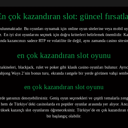
n çok kazandıran slot: güncel fırsatl
 bulunmaktadır. Bu oyunları oynamak için online oyun sitelerine veya mobil uy
siniz. En iyi slot oyunlarını seçmek için doğru kriterleri belirlemek önemlidir
nda kazancınızı sadece RTP ve volatilite ile değil, aynı zamanda casino sitesin
en çok kazandıran slot oyunu
kineleri, blackjack, rulet ve poker gibi klasik casino oyunları bulunur. Ayrıc
Mahjong Ways 2’nin bonus turu, ekranda rastgele bir yerde görünen vahşi sembol
en çok kazandıran slot oyunu
de şansınızı deneyebilirsiniz. Geniş oyun seçenekleri ve çeşitli temalarla zengi
 hem de Türkiye’deki casinolarda en popüler oyunlar arasında yer alıyor. Anc
ksek kazançlı slot oyunlarını öğreneceksiniz. Türkiye’de en çok kazandıran s
bir başlangıç olabilir.