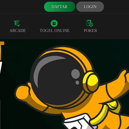
DAFTAR
LOGIN
ARCADE
TOGEL ONLINE
POKER