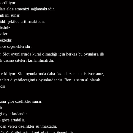
 ediliyor.
arı elde etmenizi sağlamaktadır.
mkanı sunar.
ddi şekilde arttırmaktadır.
rsiniz.
iler.
ektedir.
nce seçenekleridir.
r. Slot oyunlarında kural olmadığı için herkes bu oyunlara ilk
ı casino siteleri kullanılmalıdır.
etkiliyor. Slot oyunlarında daha fazla kazanmak istiyorsanız,
yunları diyebileceğimiz oyunlardandır. Bonus satın al olarak
dir.
nu gibi özellikler sunar.
r.
ği oyunlardandır.
göre artabilir.
an verici özellikler sunmaktadır.
ğı RTP bilgilerini kontrol etmek önemlidir.