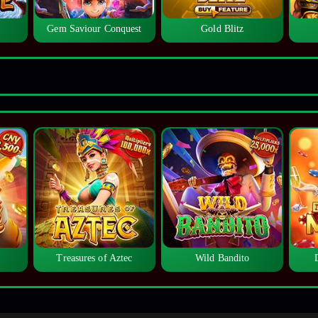
Gem Saviour Conquest
Gold Blitz
Treasures of Aztec
Wild Bandito