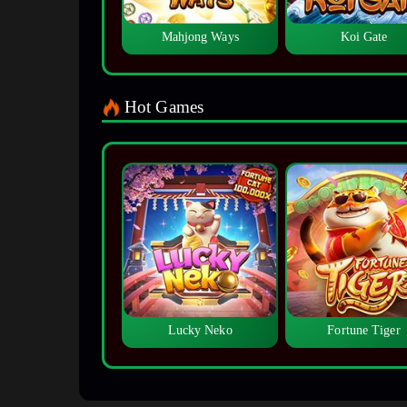
Mahjong Ways
Koi Gate
Hot Games
Lucky Neko
Fortune Tiger