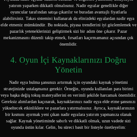
yatırım yaparken dikkatli olmalısınız. Nadir eşyalar genellikle diğer
oyuncular tarafından satışa çıkarılır ve buradan avantajlı fiyatlarla
alabilirsiniz. Takas sistemini kullanarak da elinizdeki eşyalardan nadir eşya
elde etmeniz mümkündür. Bu noktada, piyasa trendlerini iyi gözlemlemek ve
pazarlık yeteneklerinizi geliştirmek sizi bir adım öne çıkarır. Pazar
mekanizmasını düzenli takip etmek, fırsatları kaçırmamanız açısından çok
önemlidir.
4. Oyun İçi Kaynaklarınızı Doğru
Yönetin
Nadir eşya bulma şansınızı artırmak için oyundaki kaynak yönetimi
stratejinizde ustalaşmanız gerekir. Örneğin, oyunda kullanılan para birimi
veya başka değiş tokuş materyallerini en verimli şekilde harcamak önemlidir.
Gereksiz alımlardan kaçınarak, kaynaklarınızı nadir eşya elde etme şansınızı
yükseltecek etkinliklere ve pazarlara yatırmalısınız. Ayrıca, kaynaklarınızın
bir kısmını ayırmak yeni çıkan nadir eşyalara yatırım yapmanıza olanak
sağlar. Kaynak yönetiminde sabırlı ve dikkatli olmak, uzun vadede sizi
oyunda üstün kılar. Gelin, bu süreci basit bir listeyle özetleyelim: