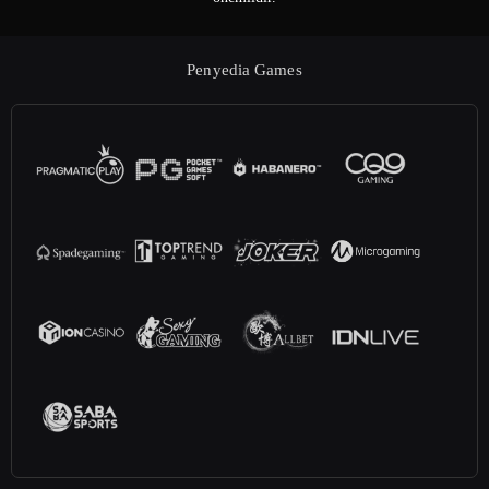
Penyedia Games