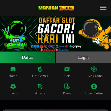
Beranda
Slot Online
Live Casino
Sportsbook
Arcade
Togel Online
Daftar
Login
Poker
Whatsapp
Home
Hot Games
Slots
Live Casino
Telegram
Sports
Arcade
Poker
Togel Online
Livechat