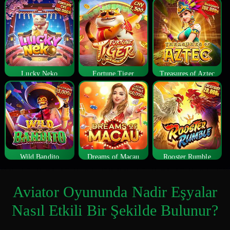
Lucky Neko
Fortune Tiger
Treasures of Aztec
Wild Bandito
Dreams of Macau
Rooster Rumble
Aviator Oyununda Nadir Eşyalar
Nasıl Etkili Bir Şekilde Bulunur?