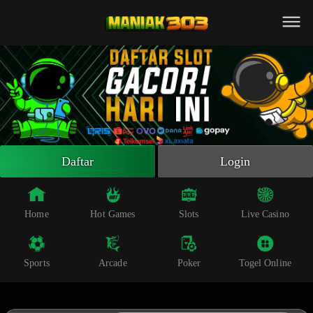
Beranda
Slot Online
Live Casino
Sportsbook
Arcade
Togel Online
Daftar
Login
Poker
Whatsapp
Home
Hot Games
Slots
Live Casino
Telegram
Sports
Arcade
Poker
Togel Online
Livechat