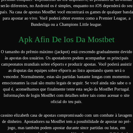
serão diferentes, no Android os é simples, enquanto no iOS dependerá do seu
país. Na casa de apostas MostBet você encontrará os games de qualquer banda
para apostar ao vivo. Você poderá obter eventos como a Premier League, a
Bundesliga ou a Champions Little league.
Apk Afin De Ios Da Mostbet
O tamanho do prêmio máximo (jackpot) está crescendo gradualmente devido
às apostas dos usuários. Os apostadores podem acompanhar os principais
campeonatos mundiais sobre eSports e produzir apostas. Você poderá assistir
as disputas das equipes sobre eSports ao listo apostando quem será o
vencedor. Normalmente, estas são partidas bastante longas com momentos
emocionantes la cual são muito legais de seguir. Se você ainda não sabe o o
qual é, aconselhamos que finalmente tente esta seção da MostBet Portugal.
Informações de login MostBet com detalhes sobre tais como acessar o site
oficial do teu país.
cassino elizabeth casa de apostas compromissado com um combate à lavagem
de dinheiro. Apostadores na MostBet tem a possibilidade de apostar no pré-
jogo, mas também podem apostar durante since partidas ou lutas, em