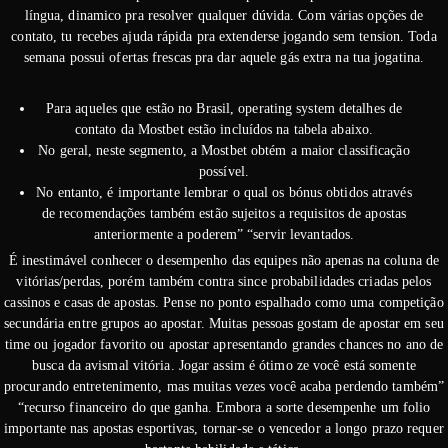
língua, dinamico pra resolver qualquer dúvida. Com várias opções de
contato, tu recebes ajuda rápida pra extenderse jogando sem tension. Toda
semana possui ofertas frescas pra dar aquele gás extra na tua jogatina.
Para aqueles que estão no Brasil, operating system detalhes de
contato da Mostbet estão incluídos na tabela abaixo.
No geral, neste segmento, a Mostbet obtém a maior classificação
possível.
No entanto, é importante lembrar o qual os bónus obtidos através
de recomendações também estão sujeitos a requisitos de apostas
anteriormente a poderem” “servir levantados.
É inestimável conhecer o desempenho das equipes não apenas na coluna de
vitórias/perdas, porém também contra since probabilidades criadas pelos
cassinos e casas de apostas. Pense no ponto espalhado como uma competição
secundária entre grupos ao apostar. Muitas pessoas gostam de apostar em seu
time ou jogador favorito ou apostar apresentando grandes chances no ano de
busca da avismal vitória. Jogar assim é ótimo ze você está somente
procurando entretenimento, mas muitas vezes você acaba perdendo também”
“recurso financeiro do que ganha. Embora a sorte desempenhe um folio
importante nas apostas esportivas, tornar-se o vencedor a longo prazo requer