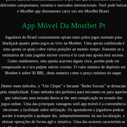
diferentes campeonatos, torneios e mercados internacionais. Você pode baixar
o MostBet app diretamente carry out site MostBet Brasil.
App Móvel Da Mostbet Pt
Jogadores do Brasil comummente optam tanto pelos jogos normais para
blackjack quanto pelos jogos ao vivo na Mostbet. Uma aposta combinada é
uma aposta os quais cobre várias posições ao mesmo tempo. Somente ze a
estimativa de cada jogador estiver correta é la cual esta aposta terá sucesso.
Como rendimiento, esta aposta acarreta algum risco, porém pode ser
compensado se o teu palpite estiver correto. O valor mínimo de depósito em
Mostbet é sobre 50 BRL, desta maneira como o preço mínimo de saque.
Dentre esses métodos, o “Um Clique” e because “Redes Sociais” se destacam
pela simplicidade. Esses métodos são perfeitos para iniciantes ou para aqueles
que valorizam uma entrada direta at the sem complicação no mundo dos
jogos online. Uma das principais vantagens weil app móvel é a conveniência
electronic a facilidade sobre utilização. Os apostadores e jogadores podem
aceder à trampolín a qualquer dia, independentemente da sua localização, e
efetuar operações de forma ágil e intuitiva. Uma das maiores características