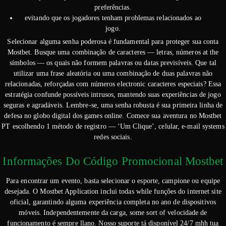
preferências.
evitando que os jogadores tenham problemas relacionados ao
jogo.
Selecionar alguma senha poderosa é fundamental para proteger sua conta
Mostbet. Busque uma combinação de caracteres — letras, números at the
símbolos — os quais não formem palavras ou datas previsíveis. Que tal
utilizar uma frase aleatória ou uma combinação de duas palavras não
relacionadas, reforçadas com números electronic caracteres especiais? Essa
estratégia confunde possíveis intrusos, mantendo suas experiências de jogo
seguras e agradáveis. Lembre-se, uma senha robusta é sua primeira linha de
defesa no globo digital dos games online. Comece sua aventura no Mostbet
PT escolhendo 1 método de registro — ‘Um Clique’, celular, e-mail systems
redes sociais.
Informações Do Código Promocional Mostbet
Para encontrar um evento, basta selecionar o esporte, campione ou equipe
desejada. O Mostbet Application inclui todas while funções do internet site
oficial, garantindo alguma experiência completa no ano de dispositivos
móveis. Independentemente da carga, some sort of velocidade de
funcionamento é sempre llano. Nosso suporte tá disponível 24/7 mhh tua