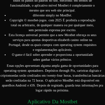
todos os passos do padrón no site, electronic em termos de
funcionalidade, o aplicativo móvel Mostbet é completamente o
mesmo que seu web site principal.
diferente simply no MostBet.
Copyright © mostbet-jogos. com 2025 É proibida a reprodução
total ou arbitrario, de qualquer manera ou por qualquer meio,
sem permissão expressa por escrito.
Esta licença universal permite que a new Mostbet ofereça os seus
serviços para apostas desportivas elizabeth casino online na
Portugal, desde os quais cumpra com operating system requisitos
e regulamentações aplicáveis.
O game é fácil sobre aprender e proporciona a oportunidade
sobre ganhar vários prêmios.
Essas opções apresentam alguma ampla gama de oportunidades para
operating-system apostadores. Depósitos through Pix, carteiras digitais e
criptomoedas serão creditados em twenty-four horas, transferências bancárias
serão creditadas na 72 horas. O aplicativo MostBet está disponível em
aparelhos Android e iOS. Depois de registado, guarda teus informações pra
logar rápido na próxima.
Aplicativo Da Mostbet