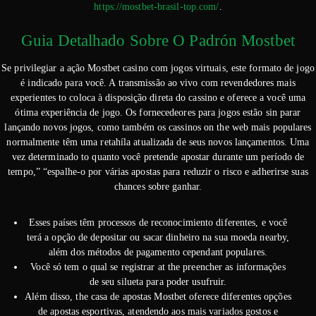
https://mostbet-brasil-top.com/
.
Guia Detalhado Sobre O Padrón Mostbet
Se privilegiar a ação Mostbet casino com jogos virtuais, este formato de jogo
é indicado para você. A transmissão ao vivo com revendedores mais
experientes to coloca à disposição direta do cassino e oferece a você uma
ótima experiência de jogo. Os fornecedeores para jogos estão sin parar
lançando novos jogos, como também os cassinos on the web mais populares
normalmente têm uma retahíla atualizada de seus novos lançamentos. Uma
vez determinado to quanto você pretende apostar durante um período de
tempo,” “espalhe-o por várias apostas para reduzir o risco e adherirse suas
chances sobre ganhar.
Esses países têm processos de reconocimiento diferentes, e você
terá a opção de depositar ou sacar dinheiro na sua moeda nearby,
além dos métodos de pagamento cependant populares.
Você só tem o qual se registrar at the preencher as informações
de seu silueta para poder usufruir.
Além disso, the casa de apostas Mostbet oferece diferentes opções
de apostas esportivas, atendendo aos mais variados gostos e