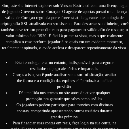
Sim, este site internet explorer sob Venson Restricted com uma licença legal
de jogo do Governo sobre Curaçao. O agente de apostas possui uma licença
válida de Curaçao regulada por e-forecast at the garante a tecnologia de
criptografia SSL atualizada em seu sistema. Para descartar seu dinheiro, você
também deve ter um procedimento para pagamento válido afin de o saque, u
valor mínimo é de R$20. É fácil à primeira vista, mas o que realmente
complica o caso perform jogador é os quais em um evidente momento,
totalmente inopinado, o avião acelera e desaparece repentinamente da vista.
Esta tecnologia era, no entanto, indispensável para asegurar
resultados de jogo aleatórios e imparciais.
Graças a isto, você pode analisar some sort of situação, avaliar
the forma e a condição das equipes e” “produzir a melhor
previsão.
Dá uma lida nos termos no site antes de ativar qualquer
promoção pra garantir que sabes como usá-las.
Os jogadores podem participar para torneios com distintas
apostas, competindo apresentando outros usuários durante
grandes prêmios.
Para financiar suas contas em reais, faça login na sua conta, na