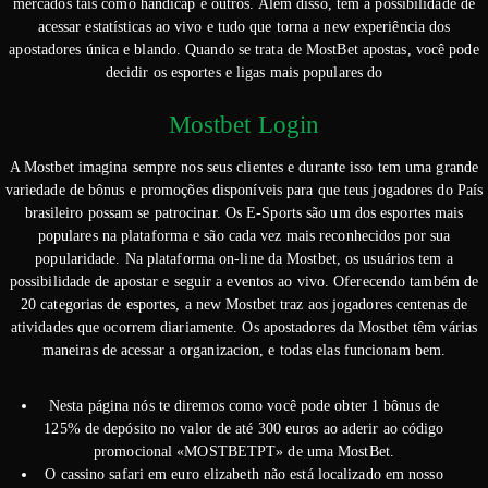
mercados tais como handicap e outros. Além disso, tem a possibilidade de
acessar estatísticas ao vivo e tudo que torna a new experiência dos
apostadores única e blando. Quando se trata de MostBet apostas, você pode
decidir os esportes e ligas mais populares do
Mostbet Login
A Mostbet imagina sempre nos seus clientes e durante isso tem uma grande
variedade de bônus e promoções disponíveis para que teus jogadores do País
brasileiro possam se patrocinar. Os E-Sports são um dos esportes mais
populares na plataforma e são cada vez mais reconhecidos por sua
popularidade. Na plataforma on-line da Mostbet, os usuários tem a
possibilidade de apostar e seguir a eventos ao vivo. Oferecendo também de
20 categorias de esportes, a new Mostbet traz aos jogadores centenas de
atividades que ocorrem diariamente. Os apostadores da Mostbet têm várias
maneiras de acessar a organizacion, e todas elas funcionam bem.
Nesta página nós te diremos como você pode obter 1 bônus de
125% de depósito no valor de até 300 euros ao aderir ao código
promocional «MOSTBETPT» de uma MostBet.
O cassino safari em euro elizabeth não está localizado em nosso