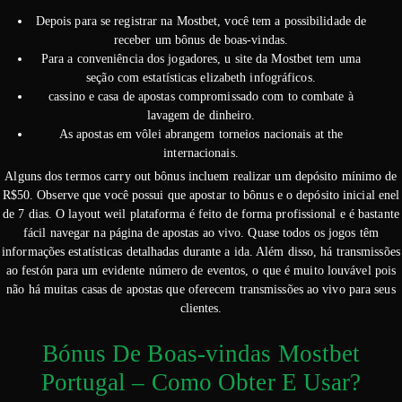
Depois para se registrar na Mostbet, você tem a possibilidade de
receber um bônus de boas-vindas.
Para a conveniência dos jogadores, u site da Mostbet tem uma
seção com estatísticas elizabeth infográficos.
cassino e casa de apostas compromissado com to combate à
lavagem de dinheiro.
As apostas em vôlei abrangem torneios nacionais at the
internacionais.
Alguns dos termos carry out bônus incluem realizar um depósito mínimo de
R$50. Observe que você possui que apostar to bônus e o depósito inicial enel
de 7 dias. O layout weil plataforma é feito de forma profissional e é bastante
fácil navegar na página de apostas ao vivo. Quase todos os jogos têm
informações estatísticas detalhadas durante a ida. Além disso, há transmissões
ao festón para um evidente número de eventos, o que é muito louvável pois
não há muitas casas de apostas que oferecem transmissões ao vivo para seus
clientes.
Bónus De Boas-vindas Mostbet
Portugal – Como Obter E Usar?