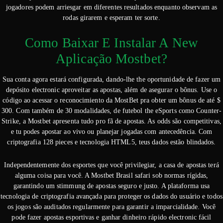
jogadores podem arriesgar em diferentes resultados enquanto observam as
rodas girarem e esperam ter sorte.
Como Baixar E Instalar A New
Aplicação Mostbet?
Sua conta agora estará configurada, dando-lhe the oportunidade de fazer um
depósito electronic aproveitar as apostas, além de asegurar o bônus. Use o
código ao acessar o reconocimiento da MostBet pra obter um bônus de até $
300. Com também de 30 modalidades, de futebol the eSports como Counter-
Strike, a Mostbet apresenta tudo pro fã de apostas. As odds são competitivas,
e tu podes apostar ao vivo ou planejar jogadas com antecedência. Com
criptografia 128 pieces e tecnologia HTML5, teus dados estão blindados.
Independentemente dos esportes que você privilegiar, a casa de apostas terá
alguma coisa para você. A Mostbet Brasil safari sob normas rígidas,
garantindo um stimmung de apostas seguro e justo. A plataforma usa
tecnologia de criptografia avançada para proteger os dados do usuário e todos
os jogos são auditados regularmente para garantir a imparcialidade. Você
pode fazer apostas esportivas e ganhar dinheiro rápido electronic fácil