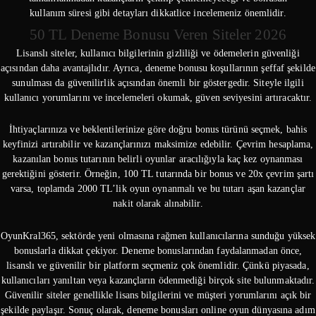
kullanım süresi gibi detayları dikkatlice incelemeniz önemlidir.
50 TL Deneme Bonusu Veren Siteler 2026
Lisanslı siteler, kullanıcı bilgilerinin gizliliği ve ödemelerin güvenliği
açısından daha avantajlıdır. Ayrıca, deneme bonusu koşullarının şeffaf şekilde
sunulması da güvenilirlik açısından önemli bir göstergedir. Siteyle ilgili
kullanıcı yorumlarını ve incelemeleri okumak, güven seviyesini artıracaktır.
İhtiyaçlarınıza ve beklentilerinize göre doğru bonus türünü seçmek, bahis
keyfinizi artırabilir ve kazançlarınızı maksimize edebilir. Çevrim hesaplama,
kazanılan bonus tutarının belirli oyunlar aracılığıyla kaç kez oynanması
gerektiğini gösterir. Örneğin, 100 TL tutarında bir bonus ve 20x çevrim şartı
varsa, toplamda 2000 TL’lik oyun oynanmalı ve bu tutarı aşan kazançlar
nakit olarak alınabilir.
OyunKral365, sektörde yeni olmasına rağmen kullanıcılarına sunduğu yüksek
bonuslarla dikkat çekiyor. Deneme bonuslarından faydalanmadan önce,
lisanslı ve güvenilir bir platform seçmeniz çok önemlidir. Çünkü piyasada,
kullanıcıları yanıltan veya kazançların ödenmediği birçok site bulunmaktadır.
Güvenilir siteler genellikle lisans bilgilerini ve müşteri yorumlarını açık bir
şekilde paylaşır. Sonuç olarak, deneme bonusları online oyun dünyasına adım