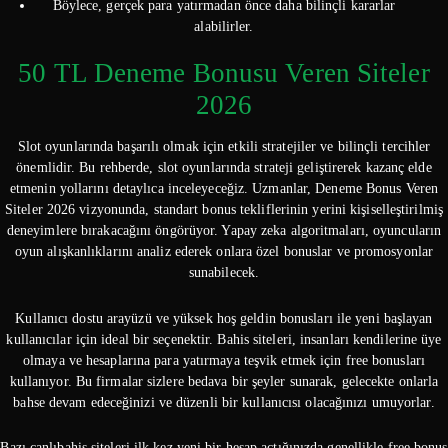
Böylece, gerçek para yatırmadan önce daha bilinçli kararlar
alabilirler.
50 TL Deneme Bonusu Veren Siteler
2026
Slot oyunlarında başarılı olmak için etkili stratejiler ve bilinçli tercihler
önemlidir. Bu rehberde, slot oyunlarında strateji geliştirerek kazanç elde
etmenin yollarını detaylıca inceleyeceğiz. Uzmanlar, Deneme Bonus Veren
Siteler 2026 vizyonunda, standart bonus tekliflerinin yerini kişiselleştirilmiş
deneyimlere bırakacağını öngörüyor. Yapay zeka algoritmaları, oyuncuların
oyun alışkanlıklarını analiz ederek onlara özel bonuslar ve promosyonlar
sunabilecek.
Kullanıcı dostu arayüzü ve yüksek hoş geldin bonusları ile yeni başlayan
kullanıcılar için ideal bir seçenektir. Bahis siteleri, insanları kendilerine üye
olmaya ve hesaplarına para yatırmaya teşvik etmek için free bonusları
kullanıyor. Bu firmalar sizlere bedava bir şeyler sunarak, gelecekte onlarla
bahse devam edeceğinizi ve düzenli bir kullanıcısı olacağınızı umuyorlar.
Bazı canlıbahis siteleri ilk kez yeni bir hesap açtığınızda genellikle free bonus