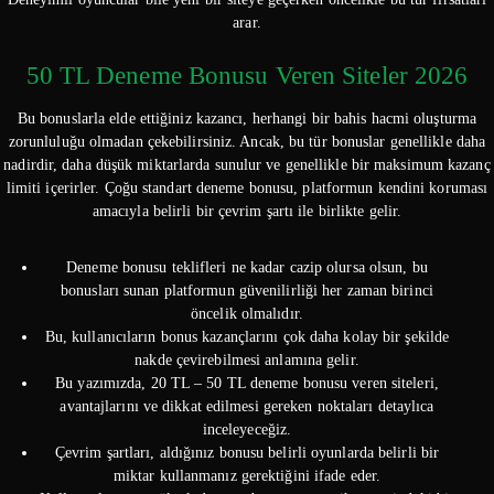
arar.
50 TL Deneme Bonusu Veren Siteler 2026
Bu bonuslarla elde ettiğiniz kazancı, herhangi bir bahis hacmi oluşturma
zorunluluğu olmadan çekebilirsiniz. Ancak, bu tür bonuslar genellikle daha
nadirdir, daha düşük miktarlarda sunulur ve genellikle bir maksimum kazanç
limiti içerirler. Çoğu standart deneme bonusu, platformun kendini koruması
amacıyla belirli bir çevrim şartı ile birlikte gelir.
Deneme bonusu teklifleri ne kadar cazip olursa olsun, bu
bonusları sunan platformun güvenilirliği her zaman birinci
öncelik olmalıdır.
Bu, kullanıcıların bonus kazançlarını çok daha kolay bir şekilde
nakde çevirebilmesi anlamına gelir.
Bu yazımızda, 20 TL – 50 TL deneme bonusu veren siteleri,
avantajlarını ve dikkat edilmesi gereken noktaları detaylıca
inceleyeceğiz.
Çevrim şartları, aldığınız bonusu belirli oyunlarda belirli bir
miktar kullanmanız gerektiğini ifade eder.