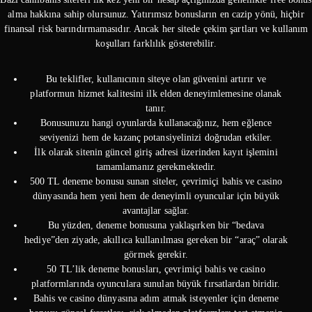
alma hakkına sahip olursunuz. Yatırımsız bonusların en cazip yönü, hiçbir
finansal risk barındırmamasıdır. Ancak her sitede çekim şartları ve kullanım
koşulları farklılık gösterebilir.
Bu teklifler, kullanıcının siteye olan güvenini artırır ve
platformun hizmet kalitesini ilk elden deneyimlemesine olanak
tanır.
Bonusunuzu hangi oyunlarda kullanacağınız, hem eğlence
seviyenizi hem de kazanç potansiyelinizi doğrudan etkiler.
İlk olarak sitenin güncel giriş adresi üzerinden kayıt işlemini
tamamlamanız gerekmektedir.
500 TL deneme bonusu sunan siteler, çevrimiçi bahis ve casino
dünyasında hem yeni hem de deneyimli oyuncular için büyük
avantajlar sağlar.
Bu yüzden, deneme bonusuna yaklaşırken bir “bedava
hediye”den ziyade, akıllıca kullanılması gereken bir “araç” olarak
görmek gerekir.
50 TL’lik deneme bonusları, çevrimiçi bahis ve casino
platformlarında oyunculara sunulan büyük fırsatlardan biridir.
Bahis ve casino dünyasına adım atmak isteyenler için deneme