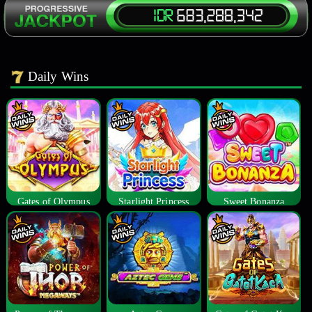
Daily Wins
Gates of Olympus
Starlight Princess
Sweet Bonanza