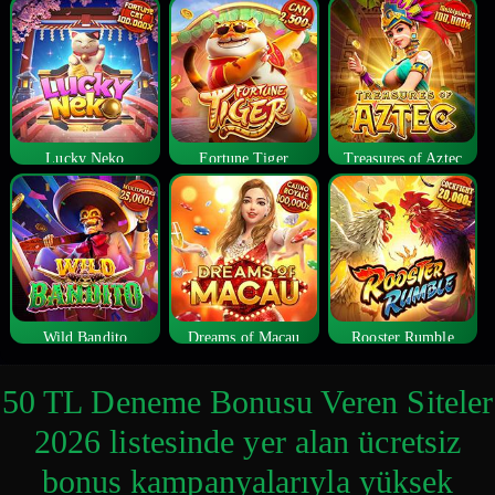
Lucky Neko
Fortune Tiger
Treasures of Aztec
Wild Bandito
Dreams of Macau
Rooster Rumble
50 TL Deneme Bonusu Veren Siteler
2026 listesinde yer alan ücretsiz
bonus kampanyalarıyla yüksek