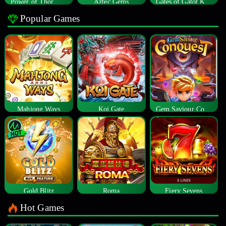
Power of Thor Megaways
Aztec Gems
Gates of Gatot Kaca
Popular Games
Mahjong Ways
Koi Gate
Gem Saviour Conquest
Gold Blitz
Roma
Fiery Sevens
Hot Games