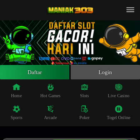
Beranda
Slot Online
Live Casino
Sportsbook
Arcade
Togel Online
Daftar
Login
Poker
Whatsapp
Home
Hot Games
Slots
Live Casino
Telegram
Sports
Arcade
Poker
Togel Online
Livechat