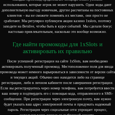
использования, которые игрок не может нарушить. Одни коды дают
дополнительную выгоду новичкам, другие рассчитаны на постоянных
клиентов – вы не сможете поменять их местами, они просто не
сработают. Мы регулярно публикуем акции казино 1xslots, поэтому
заходите на Betslive, чтобы быть в курсе событий. Мы сделали бонус
настолько привлекательным, насколько это вообще возможно.
Где найти промокоды для 1xSlots и
активировать их правильно
После успешной регистрации на сайте 1xSlots, вам необходимо
активировать полученный промокод. Местоположение поля для ввода
промокода может немного варьироваться в зависимости от версии сайта
и текущих акций. Обычно оно находится либо на странице
регистрации, либо в личном кабинете после завершения регистрации.
Если вы регистрируетесь через номер телефона, вам потребуется ввести
ваш номер и подтвердить его с помощью кода, отправленного в SMS-
сообщении. При регистрации через электронную почту, вам нужно
будет указать ваш адрес электронной почты и придумать надежный
пароль. Регистрация через социальные сети упрощает процесс,