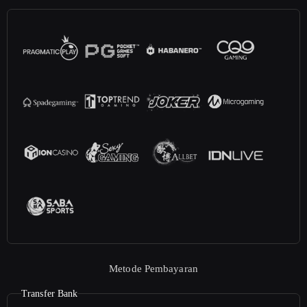
Metode Pembayaran
Transfer Bank