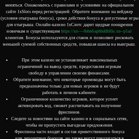
меняться. Ознакомьтесь с правилами и условиями на официальном
сайте 1xSlots перед регистрацией. Обратите внимание на вейджер
(условия отыгрыша бонуса), сроки действия бонуса и допустимые игры
для отыгрыша. Онлайн-казино 1хСлотс дарит щедрые поощрения
новичкам и существующим
https://xn—-8sbn6aphbddbl0a.xn--p1ai/
клиентам. Бонусы используются для ставок и позволяют рисковать
меньшей суммой собственных средств, повышая шансы на выигрыш.
При этом казино не устанавливает максимальных
ограничений на вывод средств, предоставляя игрокам
свободу в управлении своими финансами.
Обратите внимание, что некоторые промокоды могут быть
предназначены только для новых игроков и не будут
работать в личном кабинете.
Ограниченное количество игроков, которое успеет
активировать код, сможет рассчитывать на получение
фриспинов.
Следите за новостями на сайте казино и в социальных сетях,
чтобы не пропустить выгодные предложения.
Фриспины часто входят в состав приветственного бонуса
или депозитных бонусов, но также могут предлагаться в