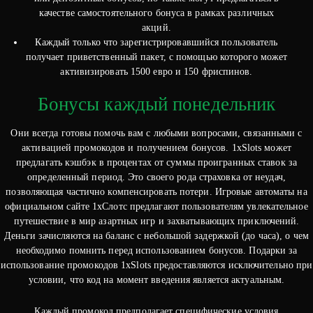
качестве самостоятельного бонуса в рамках различных
акций.
Каждый только что зарегистрировавшийся пользователь
получает приветственный пакет, с помощью которого может
активизировать 1500 евро и 150 фриспинов.
Бонусы каждый понедельник
Они всегда готовы помочь вам с любыми вопросами, связанными с
активацией промокодов и получением бонусов. 1xSlots может
предлагать кэшбэк в процентах от суммы проигранных ставок за
определенный период. Это своего рода страховка от неудач,
позволяющая частично компенсировать потери. Игровые автоматы на
официальном сайте 1хСлотс предлагают пользователям увлекательное
путешествие в мир азартных игр и захватывающих приключений.
Деньги зачисляются на баланс с небольшой задержкой (до часа), о чем
необходимо помнить перед использованием бонусов. Подарки за
использование промокодов 1xSlots предоставляются исключительно при
условии, что код на момент введения является актуальным.
Каждый промокод предполагает специфические условия